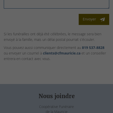
Envoyer
Si les funérailles ont déjà été célébrées, le message sera bien
envoyé à la famille, mais un délai postal pourrait s'écouler.
Vous pouvez aussi communiquer directement au
819 537‑8828
ou envoyer un courriel à
clients@cfmauricie.ca
et un conseiller
entrera en contact avec vous.
Nous joindre
Coopérative Funéraire
de la Mauricie