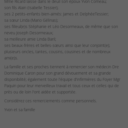
Mme Ricard laisse dans le deuil son époux Yvon Comeau;
son fils Alain (Isabelle Tessier);
ses 2 petits-enfants bien-aimés: James et DelphéeTessier;
sa sœur Linda (Mario Gélinas);
ses filleul(e)s Stéphanie et Léo Desormeaux, de même que son
neveu Joseph Desormeaux;
sa meilleure amie Linda Baril;
ses beaux-frères et belles-sœurs ainsi que leur conjoint(e);
plusieurs oncles, tantes, cousins, cousines et de nombreux
ami(e)s.
La famille et ses proches tiennent à remercier son médecin Dre
Dominique Caron pour son grand dévouement et sa grande
disponibilité; également toute l'équipe d'infirmières du Foyer Mgr
Paquin pour leur merveilleux travail et tous ceux et celles qui de
près ou de loin l'ont aidée et supportée.
Considérez ces remerciements comme personnels.
Yvon et sa famille