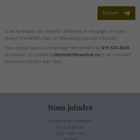
Envoyer
Si les funérailles ont déjà été célébrées, le message sera bien
envoyé à la famille, mais un délai postal pourrait s'écouler.
Vous pouvez aussi communiquer directement au
819 537‑8828
ou envoyer un courriel à
clients@cfmauricie.ca
et un conseiller
entrera en contact avec vous.
Nous joindre
Coopérative Funéraire
de la Mauricie
216, route 153
St-Tite