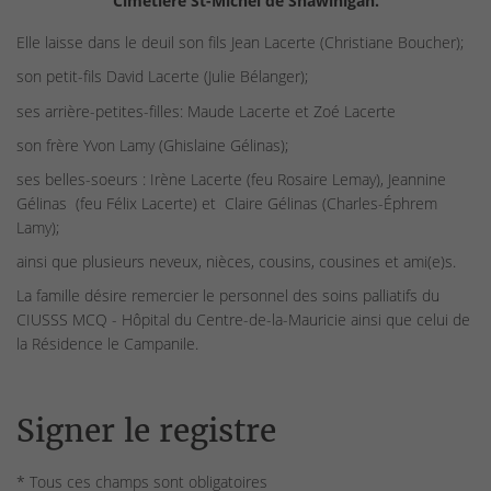
Cimetière St-Michel de Shawinigan.
Elle laisse dans le deuil son fils Jean Lacerte (Christiane Boucher);
son petit-fils David Lacerte (Julie Bélanger);
ses arrière-petites-filles: Maude Lacerte et Zoé Lacerte
son frère Yvon Lamy (Ghislaine Gélinas);
ses belles-soeurs : Irène Lacerte (feu Rosaire Lemay), Jeannine
Gélinas (feu Félix Lacerte) et Claire Gélinas (Charles-Éphrem
Lamy);
ainsi que plusieurs neveux, nièces, cousins, cousines et ami(e)s.
La famille désire remercier le personnel des soins palliatifs du
CIUSSS MCQ - Hôpital du Centre-de-la-Mauricie ainsi que celui de
la Résidence le Campanile.
Signer le registre
* Tous ces champs sont obligatoires