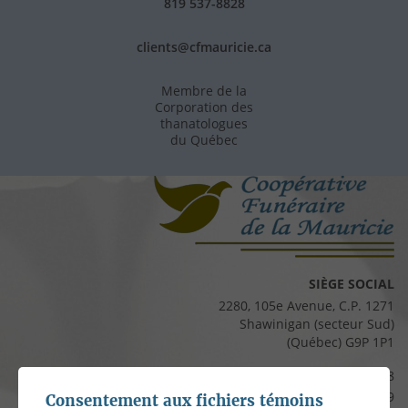
819 537-8828
clients@cfmauricie.ca
Membre de la
Corporation des
thanatologues
du Québec
SIÈGE SOCIAL
2280, 105e Avenue, C.P. 1271
Shawinigan (secteur Sud)
(Québec) G9P 1P1
Téléphone :
819 537-8828
Télécopieur :
819 537-8829
Consentement aux fichiers témoins