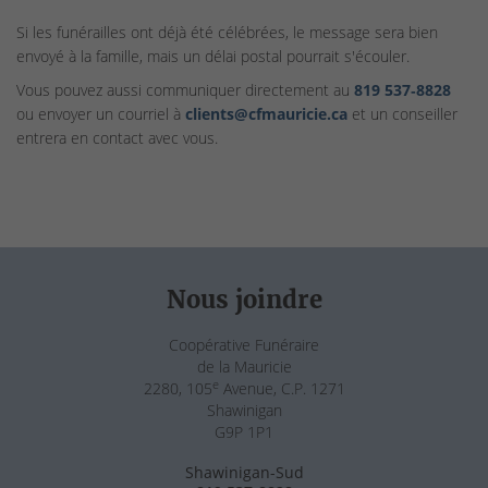
Si les funérailles ont déjà été célébrées, le message sera bien
envoyé à la famille, mais un délai postal pourrait s'écouler.
Vous pouvez aussi communiquer directement au
819 537‑8828
ou envoyer un courriel à
clients@cfmauricie.ca
et un conseiller
entrera en contact avec vous.
Nous joindre
Coopérative Funéraire
de la Mauricie
e
2280, 105
Avenue, C.P. 1271
Shawinigan
G9P 1P1
Shawinigan-Sud