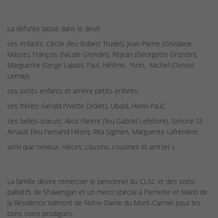
La défunte laisse dans le deuil:
ses enfants: Cécile (feu Robert Trudel), Jean-Pierre (Ghislaine
Masse), François (Nicole Grondin), Réjean (Georgette Grondin),
Marguerite (Serge Lajoie), Paul, Hélène, Yvon, Michel (Denise
Lemay);
ses petits-enfants et arrière petits-enfants:
ses frères: Gérald (Yvette Drolet), Ubald, Henri-Paul;
ses belles-soeurs: Alice Parent (feu Gabriel Lefebvre), Simone St-
Arnault (feu Fernand Héon), Rita Sigmen, Marguerite Lafrenière;
ainsi que neveux, nièces, cousins, cousines et ami (e) s
La famille désire remercier le personnel du CLSC et des soins
palliatifs de Shawinigan et un merci spécial à Pierrette et Mario de
la Résidence Valmont de Notre-Dame du Mont-Carmel pour les
bons soins prodigués.