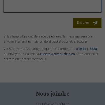
Envoyer
Si les funérailles ont déjà été célébrées, le message sera bien
envoyé à la famille, mais un délai postal pourrait s'écouler.
Vous pouvez aussi communiquer directement au
819 537‑8828
ou envoyer un courriel à
clients@cfmauricie.ca
et un conseiller
entrera en contact avec vous.
Nous joindre
Coopérative Funéraire