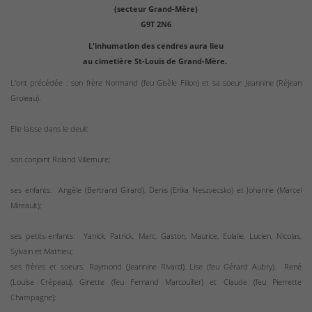
(secteur Grand-Mère)
G9T 2N6
L'inhumation des cendres aura lieu
au cimetière St-Louis de Grand-Mère.
L'ont précédée : son frère Normand (feu Gisèle Filion) et sa soeur Jeannine (Réjean
Groleau).
Elle laisse dans le deuil:
son conjoint Roland Villemure;
ses enfants:
Angèle (Bertrand Girard), Denis (Erika Neszvecsko) et Johanne (Marcel
Mireault);
ses petits-enfants:
Yanick, Patrick, Marc, Gaston, Maurice, Eulalie, Lucien, Nicolas,
Sylvain et Mathieu;
ses frères et soeurs: Raymond (Jeannine Rivard), Lise (feu Gérard Aubry),
René
(Louise Crépeau), Ginette (feu Fernand Marcouiller) et Claude (feu
Pierrette
Champagne);