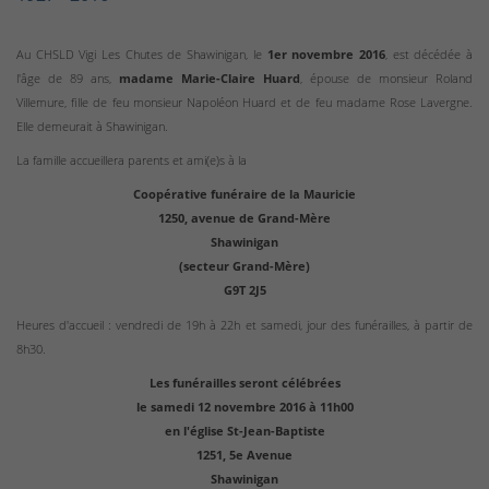
Au CHSLD Vigi Les Chutes de Shawinigan, le
1er novembre 2016
, est décédée à
l'âge de 89 ans,
madame Marie-Claire Huard
, épouse de monsieur Roland
Villemure, fille de feu monsieur Napoléon Huard et de feu madame Rose Lavergne.
Elle demeurait à Shawinigan.
La famille accueillera parents et ami(e)s à la
Coopérative funéraire de la Mauricie
1250, avenue de Grand-Mère
Shawinigan
(secteur Grand-Mère)
G9T 2J5
Heures d'accueil : vendredi de 19h à 22h et samedi, jour des funérailles, à partir de
8h30.
Les funérailles seront célébrées
le samedi 12 novembre 2016 à 11h00
en l'église St-Jean-Baptiste
1251, 5e Avenue
Shawinigan