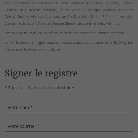
ses beaux-frères et belles-soeurs : Aline Villemure (feu Albert Bourassa), Jacques
Villemure (feu Ghislaine Mongrain), Pauline Villemure, Monique Villemure (Normand
Gélinas), Rolande Villemure (son ami Jean-Guy Domaine), Claude
(
Frère de l'Instruction
Chrétienne du Japon), Florette Villemure (Benoît Larochelle) et Gilles Villemure;
ainsi que plusieurs neveux et nièces, cousins et cousines et de nombreux ami(e)s.
La famille désire témoigner toute sa reconnaissance au personnel du CHSLD Vigi Les
Chutes pour les bons soins prodigués.
Signer le registre
* Tous ces champs sont obligatoires
Votre nom *
Votre courriel *