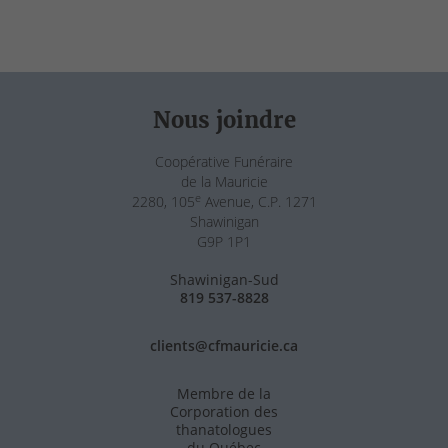
Nous joindre
Coopérative Funéraire
de la Mauricie
e
2280, 105
Avenue, C.P. 1271
Shawinigan
G9P 1P1
Shawinigan-Sud
819 537-8828
clients@cfmauricie.ca
Membre de la
Corporation des
thanatologues
du Québec