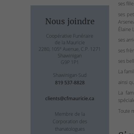
ses fil
ses pet
Nous joindre
Arsene
Élaine 
Coopérative Funéraire
ses arr
de la Mauricie
e
2280, 105
Avenue, C.P. 1271
ses frè
Shawinigan
ses bel
G9P 1P1
La fami
Shawinigan-Sud
ainsi q
819 537-8828
La fam
clients@cfmauricie.ca
spécial
Toute m
Membre de la
Corporation des
thanatologues