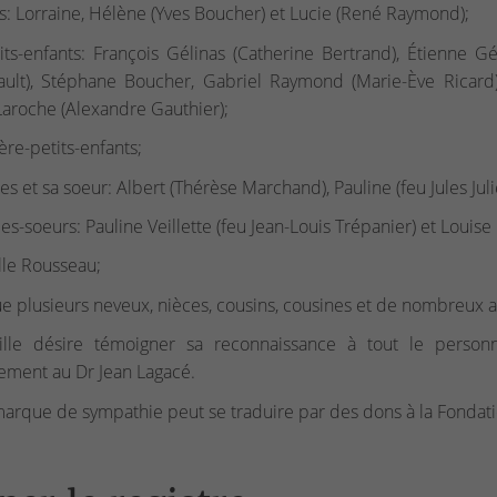
les: Lorraine, Hélène (Yves Boucher) et Lucie (René Raymond);
its-enfants: François Gélinas (Catherine Bertrand), Étienne G
ault), Stéphane Boucher, Gabriel Raymond (Marie-Ève Ricard
Laroche (Alexandre Gauthier);
ière-petits-enfants;
res et sa soeur: Albert (Thérèse Marchand), Pauline (feu Jules Juli
les-soeurs: Pauline Veillette (feu Jean-Louis Trépanier) et Louise
lle Rousseau;
ue plusieurs neveux, nièces, cousins, cousines et de nombreux a
ille désire témoigner sa reconnaissance à tout le person
ement au Dr Jean Lagacé.
arque de sympathie peut se traduire par des dons à la Fondat