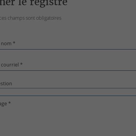
ner le registre
ces champs sont obligatoires
 nom *
 courriel *
age *