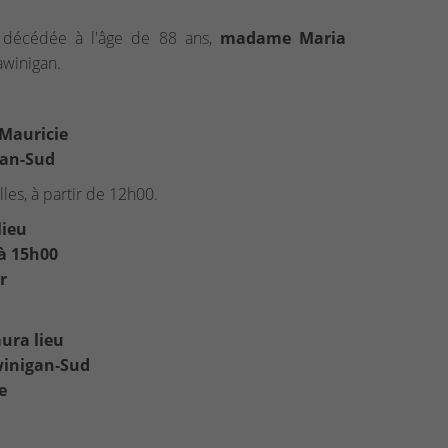
t décédée à l'âge de 88 ans,
madame Maria
winigan.
 Mauricie
gan-Sud
les, à partir de 12h00.
lieu
 à 15h00
r
ura lieu
winigan-Sud
e