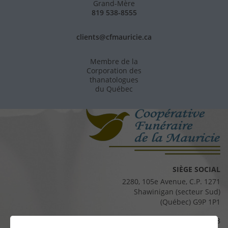
Grand-Mère
819 538-8555
clients@cfmauricie.ca
Membre de la
Corporation des
thanatologues
du Québec
SIÈGE SOCIAL
2280, 105e Avenue, C.P. 1271
Shawinigan (secteur Sud)
(Québec) G9P 1P1
Téléphone :
819 537-8828