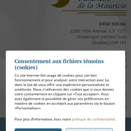
SIÈGE SOCIAL
2280, 105e Avenue, C.P. 1271
Shawinigan (secteur Sud)
(Québec) G9P 1P1
Téléphone :
819 537-8828
Télécopieur :
819 537-8829
Consentement aux fichiers témoins
Courriel :
clients@cfmauricie.ca
(cookies)
Ce site Internet fait usage de cookies pour son bon
fonctionnement et pour analyser votre interaction avec lui,
Conditions d’utilisation et politique de confidentialité
dans le but de vous offrir une expérience personnalisée et
améliorée. Nous n'utiliserons des cookies que si vous donnez
votre consentement en cliquant sur «Tout accepter». Vous
Gérer mes témoins (cookies)
avez également la possibilité de gérer vos préférences en
matière de cookies en accédant aux paramètres via le bouton
Plan de site
«Personnaliser».
Pour plus d’information, lisez notre
politique de confidentialité
.
Hébergement
ADN communication