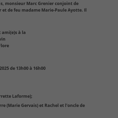
ans, monsieur Marc Grenier conjoint de
r et de feu madame Marie-Paule Ayotte. Il
 ami(e)s à la
vin
Flore
 2025 de 13h00 à 16h00
errette Laforme);
erre (Marie Gervais) et Rachel et l'oncle de