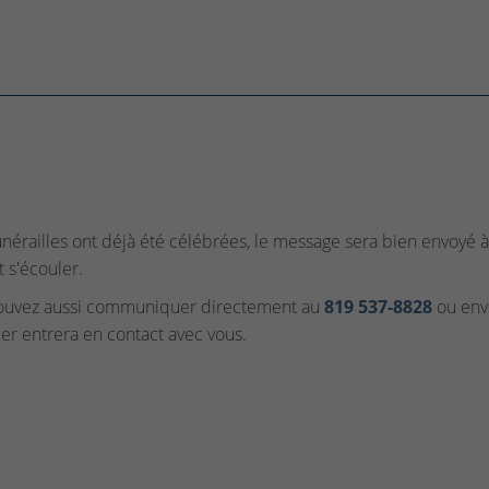
funérailles ont déjà été célébrées, le message sera bien envoyé à 
t s'écouler.
ouvez aussi communiquer directement au
819 537‑8828
ou envo
ler entrera en contact avec vous.