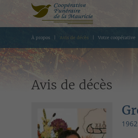
À propos
Avis de décès
Votre coopérative
Avis de décès
Gr
1962