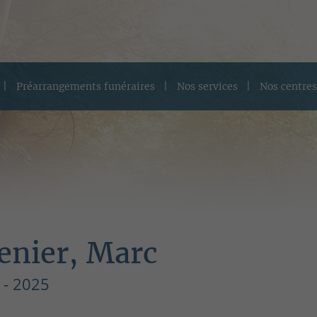
Préarrangements funéraires
Nos services
Nos centres
enier, Marc
 - 2025