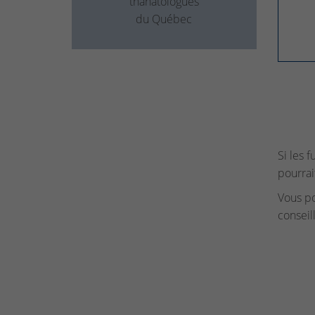
thanatologues
du Québec
Si les 
pourrai
Vous p
conseil