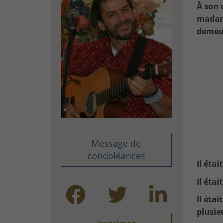
À son 
madame
demeur
Message de
condoléances
Il étai
Il étai
Il étai
plusie
Imprimer