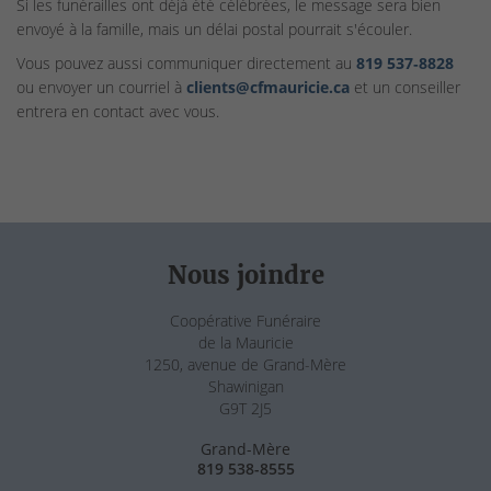
Si les funérailles ont déjà été célébrées, le message sera bien
envoyé à la famille, mais un délai postal pourrait s'écouler.
Vous pouvez aussi communiquer directement au
819 537‑8828
ou envoyer un courriel à
clients@cfmauricie.ca
et un conseiller
entrera en contact avec vous.
Nous joindre
Coopérative Funéraire
de la Mauricie
1250, avenue de Grand-Mère
Shawinigan
G9T 2J5
Grand-Mère
819 538-8555