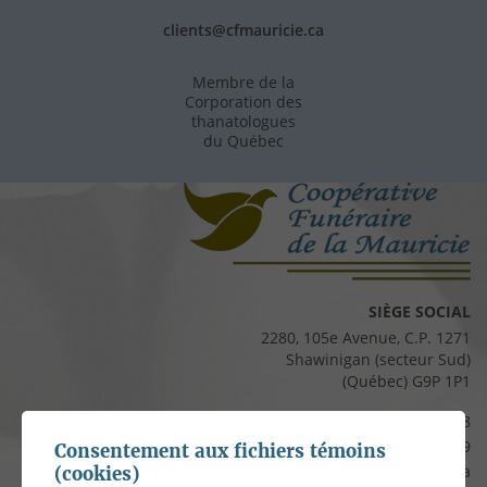
clients@cfmauricie.ca
Membre de la
Corporation des
thanatologues
du Québec
SIÈGE SOCIAL
2280, 105e Avenue, C.P. 1271
Shawinigan (secteur Sud)
(Québec) G9P 1P1
Téléphone :
819 537-8828
Télécopieur :
819 537-8829
Consentement aux fichiers témoins
Courriel :
clients@cfmauricie.ca
(cookies)