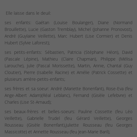
Elle laisse dans le deuil:
ses enfants: Gaétan (Louise Boulanger), Diane (Normand
Brouillette), Lucie (Gaston Tremblay), Michel (Johanne Pronovost),
André (Guylaine Veillette), Marc Hubert (Lise Cormier) et Denis
Hubert (Sylvie Laforest);
ses petits-enfants: Sébastien, Patricia (Stéphane Héon), David
(Pascale Lépine), Mathieu (Claire Chapman), Philippe (Mélisa
Larouche), Julie (Pascal Morissette), Martin, Annie, Chantal (Guy
Cloutier), Pierre (Isabelle Racine) et Amélie (Patrick Cossette) et
plusieurs arrière-petits-enfants;
ses frères et sa soeur: André (Mariette Bonenfant), Rose-Eva (feu
Ange-Albert Adam)(Réal Leblanc), Fernand (Gisèle Lefebvre) et
Charles (Lise St-Arnaud);
ses beaux-frères et belles-soeurs: Pauline Cossette (feu Léo
Veillette), Gabrielle Trudel (feu Gérard Veillette), Georges
Rousseau (Gisèle Bonenfant),Juliette Rousseau (feu Georges
Massicotte) et Annette Rousseau (feu Jean-Marie Baril);