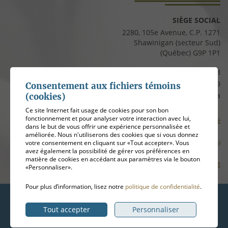
SIÈGE SOCIAL
2280, 105e Avenue, C.P. 1271
Shawinigan (secteur Sud)
(Québec) G9P 1P1
Téléphone :
819 537-8828
Télécopieur :
819 537-8829
Consentement aux fichiers témoins
Courriel :
clients@cfmauricie.ca
(cookies)
Ce site Internet fait usage de cookies pour son bon
fonctionnement et pour analyser votre interaction avec lui,
Conditions d’utilisation et politique de confidentialité
dans le but de vous offrir une expérience personnalisée et
améliorée. Nous n'utiliserons des cookies que si vous donnez
Gérer mes témoins (cookies)
votre consentement en cliquant sur «Tout accepter». Vous
avez également la possibilité de gérer vos préférences en
matière de cookies en accédant aux paramètres via le bouton
Plan de site
«Personnaliser».
Pour plus d’information, lisez notre
politique de confidentialité
.
Hébergement
ADN communication
Tout accepter
Personnaliser
© 2026
Coopérative funéraire de la Mauricie
, tous droits réservés