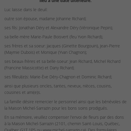
lieu à une date ultérieure.
Luc laisse dans le deuil:
outre son épouse, madame Johanne Richard;
ses fils: Jonathan Déry et Alexandre Déry (Véronique Pepin);
sa belle-mère Marie-Paule Boisvert (feu Yvon Richard);
ses frères et sa soeur: Jacques (Ginette Bourgouin), Jean-Pierre
(Maymie Dubois) et Monique (Yvan Chagnon);
ses beaux-frères et sa belle-soeur: Jean Richard, Michel Richard
(Francine Massicotte) et Dany Richard;
ses filleul(e)s: Marie-Ève Déry-Chagnon et Dominic Richard;
ainsi que plusieurs oncles, tantes, neveux, nièces, cousins,
cousines et ami(e)s.
La famille désire remercier le personnel ainsi que les bénévoles de
la Maison Michel-Sarrazin pour les bons soins prodigués.
En sa mémoire, veuillez compenser l'envoi de fleurs par des dons
à la Maison Michel-Sarrazin (2101, chemin Saint-Louis, Québec,
Québec G1T 1P5 ou www.michel-sarrazin.ca). Des formulaires