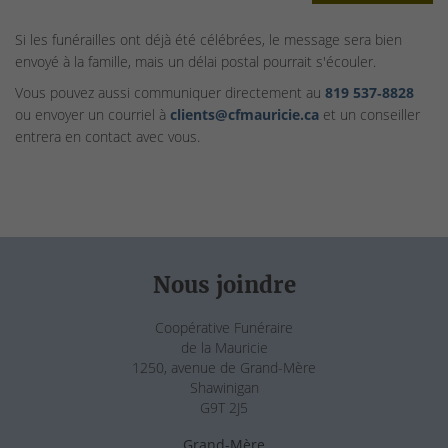
Si les funérailles ont déjà été célébrées, le message sera bien
envoyé à la famille, mais un délai postal pourrait s'écouler.
Vous pouvez aussi communiquer directement au
819 537‑8828
ou envoyer un courriel à
clients@cfmauricie.ca
et un conseiller
entrera en contact avec vous.
Nous joindre
Coopérative Funéraire
de la Mauricie
1250, avenue de Grand-Mère
Shawinigan
G9T 2J5
Grand-Mère