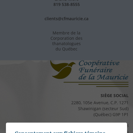
819 538-8555
clients@cfmauricie.ca
Membre de la
Corporation des
thanatologues
du Québec
SIÈGE SOCIAL
2280, 105e Avenue, C.P. 1271
Shawinigan (secteur Sud)
(Québec) G9P 1P1
Téléphone :
819 537-8828
Télécopieur :
819 537-8829