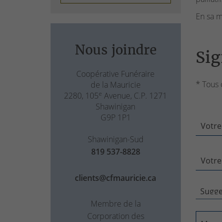
En sa m
Nous joindre
Sig
Coopérative Funéraire
* Tous 
de la Mauricie
e
2280, 105
Avenue, C.P. 1271
Shawinigan
G9P 1P1
Votre
Shawinigan-Sud
819 537-8828
Votre
clients@cfmauricie.ca
Membre de la
Corporation des