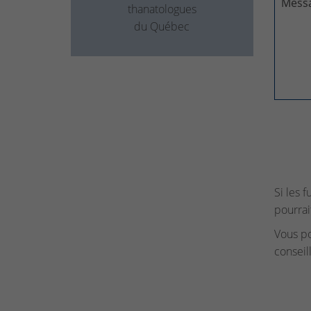
Mess
thanatologues
du Québec
Si les 
pourrai
Vous p
conseil