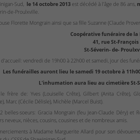
inigan-Sud,
le 14 octobre 2013
est décédé à l'âge de 86 ans,
m
rin-de-Proulxville.
use Florette Mongrain ainsi que sa fille Suzanne (Claude Proven
Coopérative funéraire de la
41, rue St-François
St-Séverin- de- Proulxv
d'accueil: vendredi de 19h00 à 22h00 et samedi, jour des funér
Les funérailles auront lieu le samedi 19 octobre à 11h00 
L'inhumation aura lieu au cimetière St-S
t le frère de: Yves (Louiselle Crête), Gilbert (Anita Crête), 
e), Marc (Cécile Délisle), Michèle (Marcel Buist).
t 2 belles-soeurs: Gracia Mongrain (feu Jean-Claude Déry) et 
rs neveux, nièces, cousins, cousines et de nombreux amis.
merciements à Madame Marguerite Allard pour son dévouement 
fs du
CSSS
de Shawinigan-Sud.