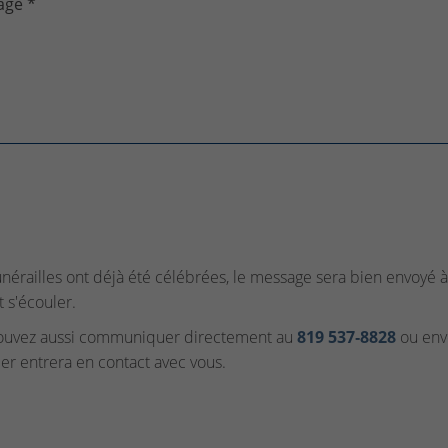
age *
funérailles ont déjà été célébrées, le message sera bien envoyé à 
t s'écouler.
ouvez aussi communiquer directement au
819 537‑8828
ou envo
ler entrera en contact avec vous.