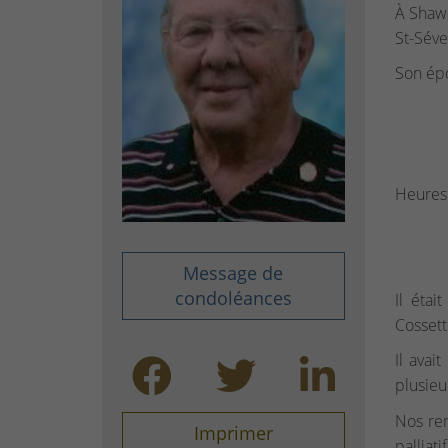
À Shaw
St-Séve
Son épo
Heures 
Message de
condoléances
Il étai
Cossett
Il avai
plusieu
Nos re
Imprimer
palliati