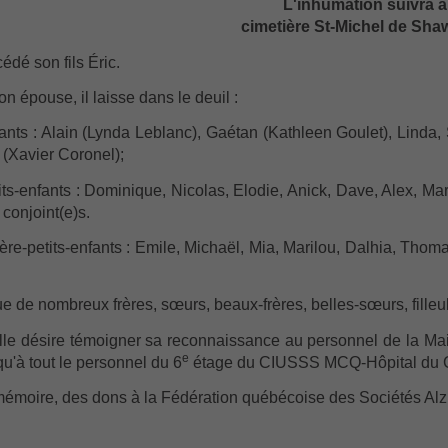
L'inhumation suivra 
cimetière St-Michel de Sha
édé son fils Éric.
on épouse, il laisse dans le deuil :
ants : Alain (Lynda Leblanc), Gaétan (Kathleen Goulet), Linda, S
(Xavier Coronel);
its-enfants : Dominique, Nicolas, Elodie, Anick, Dave, Alex, Mar
 conjoint(e)s.
ière-petits-enfants : Emile, Michaël, Mia, Marilou, Dalhia, Thoma
ue de nombreux frères, sœurs, beaux-frères, belles-sœurs, filleu
lle désire témoigner sa reconnaissance au personnel de la Mai
e
'à tout le personnel du 6
étage du CIUSSS MCQ-Hôpital du Ce
émoire, des dons à la Fédération québécoise des Sociétés Alz