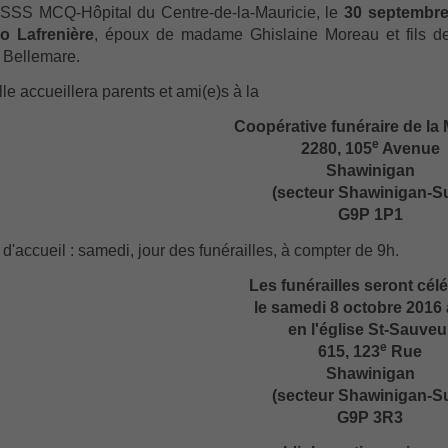
SSS MCQ-Hôpital du Centre-de-la-Mauricie, le
30 septembre
o Lafrenière
, époux de madame Ghislaine Moreau et fils de
 Bellemare.
lle accueillera parents et ami(e)s à la
Coopérative funéraire de la 
e
2280, 105
Avenue
Shawinigan
(secteur Shawinigan-S
G9P 1P1
d'accueil : samedi, jour des funérailles, à compter de 9h.
Les funérailles seront cél
le samedi 8 octobre 2016 
en l'église St-Sauveu
e
615, 123
Rue
Shawinigan
(secteur Shawinigan-S
G9P 3R3