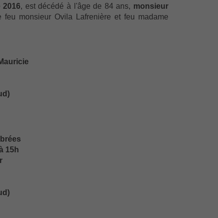
 2016
, est décédé à l'âge de 84 ans,
monsieur
 feu monsieur Ovila Lafrenière et feu madame
Mauricie
ud)
ébrées
à 15h
r
ud)