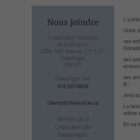
L'a préc
Nous joindre
Outre s
Coopérative Funéraire
ses enf
de la Mauricie
Donald 
e
2280, 105
Avenue, C.P. 1271
Shawinigan
ses pet
G9P 1P1
et leurs
ses arr
Shawinigan-Sud
B.;
819 537-8828
ainsi q
clients@cfmauricie.ca
La fami
même qu
Membre de la
En sa m
Corporation des
thanatologues