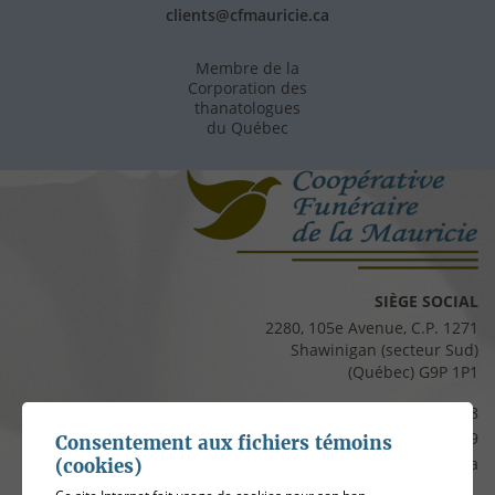
clients@cfmauricie.ca
Membre de la
Corporation des
thanatologues
du Québec
SIÈGE SOCIAL
2280, 105e Avenue, C.P. 1271
Shawinigan (secteur Sud)
(Québec) G9P 1P1
Téléphone :
819 537-8828
Télécopieur :
819 537-8829
Consentement aux fichiers témoins
Courriel :
clients@cfmauricie.ca
(cookies)