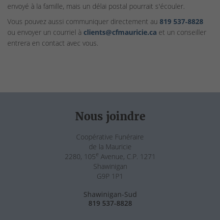
envoyé à la famille, mais un délai postal pourrait s'écouler.
Vous pouvez aussi communiquer directement au
819 537‑8828
ou envoyer un courriel à
clients@cfmauricie.ca
et un conseiller
entrera en contact avec vous.
Nous joindre
Coopérative Funéraire
de la Mauricie
e
2280, 105
Avenue, C.P. 1271
Shawinigan
G9P 1P1
Shawinigan-Sud
819 537-8828