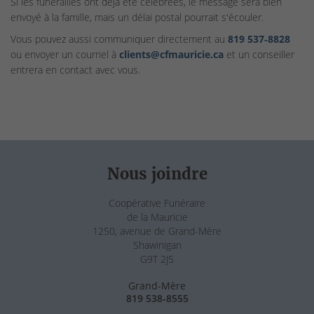
Si les funérailles ont déjà été célébrées, le message sera bien
envoyé à la famille, mais un délai postal pourrait s'écouler.
Vous pouvez aussi communiquer directement au
819 537‑8828
ou envoyer un courriel à
clients@cfmauricie.ca
et un conseiller
entrera en contact avec vous.
Nous joindre
Coopérative Funéraire
de la Mauricie
1250, avenue de Grand-Mère
Shawinigan
G9T 2J5
Grand-Mère
819 538-8555