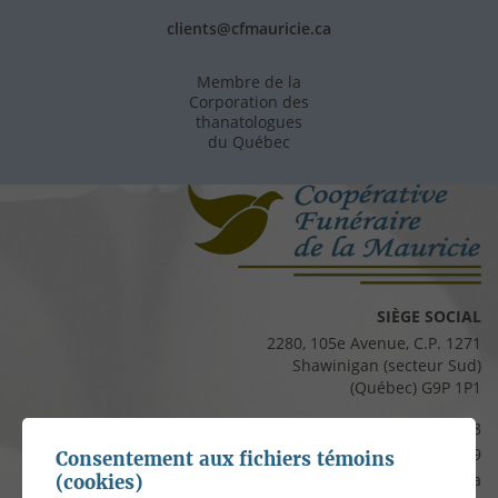
clients@cfmauricie.ca
Membre de la
Corporation des
thanatologues
du Québec
SIÈGE SOCIAL
2280, 105e Avenue, C.P. 1271
Shawinigan (secteur Sud)
(Québec) G9P 1P1
Téléphone :
819 537-8828
Télécopieur :
819 537-8829
Consentement aux fichiers témoins
Courriel :
clients@cfmauricie.ca
(cookies)