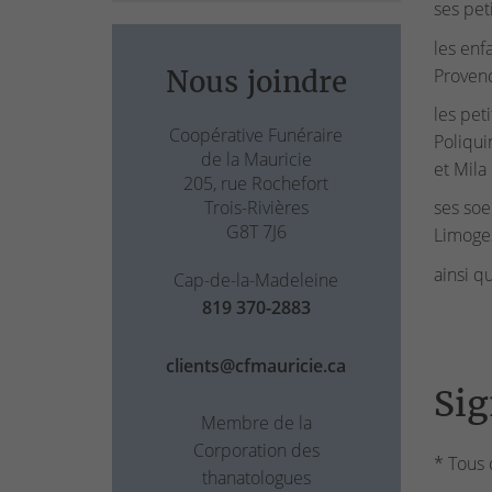
ses pet
les enf
Proven
Nous joindre
les pet
Coopérative Funéraire
Poliqui
de la Mauricie
et Mila
205, rue Rochefort
Trois-Rivières
ses soe
G8T 7J6
Limoge
ainsi q
Cap-de-la-Madeleine
819 370-2883
clients@cfmauricie.ca
Sig
Membre de la
Corporation des
* Tous 
thanatologues