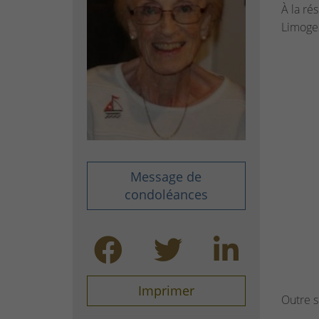
À la ré
Limoge
Message de
condoléances
Imprimer
Outre s