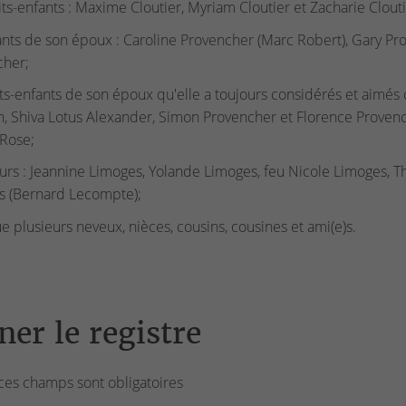
its-enfants : Maxime Cloutier, Myriam Cloutier et Zacharie Cloutier
ants de son époux : Caroline Provencher (Marc Robert), Gary Pr
cher;
its-enfants de son époux qu'elle a toujours considérés et aimés 
n, Shiva Lotus Alexander, Simon Provencher et Florence Provench
 Rose;
urs : Jeannine Limoges, Yolande Limoges, feu Nicole Limoges, 
s (Bernard Lecompte);
ue plusieurs neveux, nièces, cousins, cousines et ami(e)s.
ner le registre
ces champs sont obligatoires