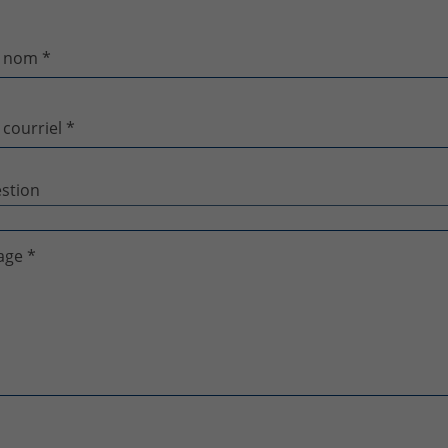
 nom *
 courriel *
age *