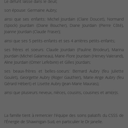
Le défunt laisse dans le deuil;
son épouse: Germaine Aubry;
ainsi que ses enfants: Michel Jourdain (Claire Doucet), Normand
(Spock) Jourdain (Diane Boucher), Diane Jourdain (Pierre Côté),
Joanne Jourdain (Claude Fraser);
ainsi que ses 5 petits-enfants et ses 4 arrières petits-enfants;
ses frères et soeurs: Claude Jourdain (Pauline Brodeur), Marina
Jourdain (Michel Galarneau), Marie-Flore Jourdain (Hervey Valerand),
Aline Jourdain (Omer Lefebvre) et Gilles Jourdain;
ses beaux-frères et belles-soeurs: Bernard Aubry (feu Juliette
Goulet), Georgette Aubry (Roger Gauthier), Marie-Ange Aubry (feu
Gérard Hébert) et Lisette Aubry (Jean-Marie Maurais);
ainsi que plusieurs neveux, nièces, cousins, cousines et ami(e)s.
La famille tient à remercier l'équipe des soins paliatifs du CSSS de
l'Énergie de Shawinigan-Sud, en particulier le Dr Janelle.