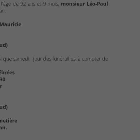
l'âge de 92 ans et 9 mois,
monsieur Léo-Paul
an.
 Mauricie
ud)
si que samedi, jour des funérailles, à compter de
lébrées
h30
r
ud)
metière
an.