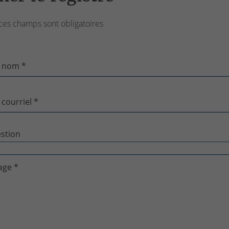
ces champs sont obligatoires
 nom *
 courriel *
age *