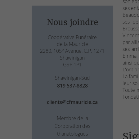
son ép
ses enf
Beaudoi
Nous joindre
ses pet
Brousse
Vincent
Coopérative Funéraire
par all
de la Mauricie
ses arr
e
2280, 105
Avenue, C.P. 1271
Emma, O
Shawinigan
ainsi q
G9P 1P1
L'ont p
La fami
Shawinigan-Sud
leur so
819 537-8828
Toute m
Fondati
clients@cfmauricie.ca
Membre de la
Corporation des
Sig
thanatologues