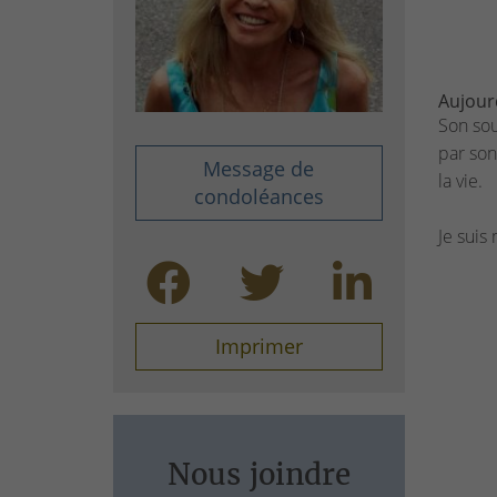
Aujour
Son sou
par son
Message de
la vie.
condoléances
Je suis
Imprimer
Nous joindre