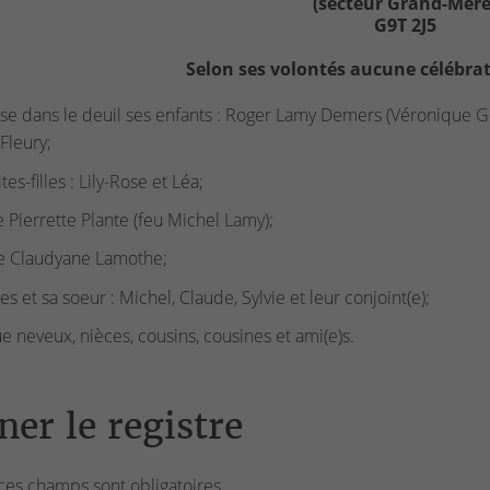
(secteur Grand-Mère
G9T 2J5
Selon ses volontés aucune célébrat
isse dans le deuil ses enfants : Roger Lamy Demers (Véronique G
 Fleury;
tes-filles : Lily-Rose et Léa;
 Pierrette Plante (feu Michel Lamy);
ce Claudyane Lamothe;
es et sa soeur : Michel, Claude, Sylvie et leur conjoint(e);
ue neveux, nièces, cousins, cousines et ami(e)s.
ner le registre
ces champs sont obligatoires