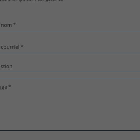
 nom *
 courriel *
age *