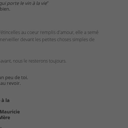
qui porte le vin à la vie
"
bien.
d'étincelles au coeur remplis d'amour, elle a semé
'émerveiller devant les petites choses simples de
 avant, nous le resterons toujours.
n peu de toi.
au revoir.
 à la
 Mauricie
-Mère