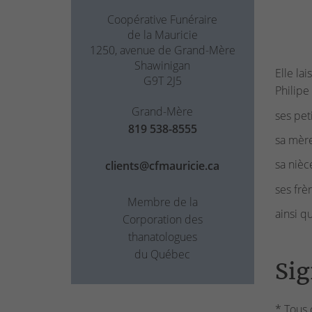
Coopérative Funéraire
de la Mauricie
1250, avenue de Grand-Mère
Shawinigan
Elle la
G9T 2J5
Philipe
Grand-Mère
ses peti
819 538-8555
sa mère
sa niè
clients@cfmauricie.ca
ses frèr
Membre de la
ainsi q
Corporation des
thanatologues
du Québec
Sig
* Tous 