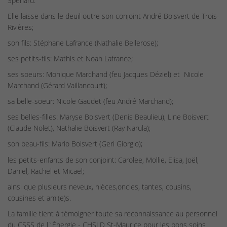
Spenard.
Elle laisse dans le deuil outre son conjoint André Boisvert de Trois-
Rivières;
son fils: Stéphane Lafrance (Nathalie Bellerose);
ses petits-fils: Mathis et Noah Lafrance;
ses soeurs: Monique Marchand (feu Jacques Déziel) et Nicole
Marchand (Gérard Vaillancourt);
sa belle-soeur: Nicole Gaudet (feu André Marchand);
ses belles-filles: Maryse Boisvert (Denis Beaulieu), Line Boisvert
(Claude Nolet), Nathalie Boisvert (Ray Narula);
son beau-fils: Mario Boisvert (Geri Giorgio);
les petits-enfants de son conjoint: Carolee, Mollie, Elisa, Joël,
Daniel, Rachel et Micaël;
ainsi que plusieurs neveux, nièces,oncles, tantes, cousins,
cousines et ami(e)s.
La famille tient à témoigner toute sa reconnaissance au personnel
du CSSS de l`Énergie - CHSLD St-Maurice pour les bons soins