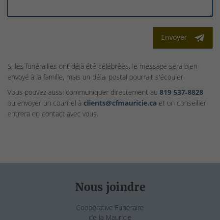
Envoyer
Si les funérailles ont déjà été célébrées, le message sera bien
envoyé à la famille, mais un délai postal pourrait s'écouler.
Vous pouvez aussi communiquer directement au
819 537‑8828
ou envoyer un courriel à
clients@cfmauricie.ca
et un conseiller
entrera en contact avec vous.
Nous joindre
Coopérative Funéraire
de la Mauricie