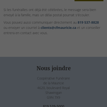
Si les funérailles ont déjà été célébrées, le message sera bien
envoyé à la famille, mais un délai postal pourrait s'écouler.
Vous pouvez aussi communiquer directement au
819 537‑8828
ou envoyer un courriel à
clients@cfmauricie.ca
et un conseiller
entrera en contact avec vous.
Nous joindre
Coopérative Funéraire
de la Mauricie
4620, boulevard Royal
Shawinigan
G9N 7X9
819 539-5000