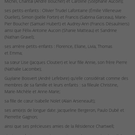
Michel, Chantal (André Boucher) et Caroline (Stéphane Aucoin);
ses petits-enfants : Olivier Trudel Lafontaine (Émilie Villeneuve
Ouellet), Simon (Joëlle Fortin) et Francis (Sabrina Garceau), Marie-
Pier Boucher (Samuel Hubert) et Audrey-Ann (Francis Désaulniers)
ainsi que Félix-Antoine Aucoin (Shanie Matteau) et Sandrine
(Nathan Gravel);
ses arrière-petits-enfants : Florence, Eliane, Livia, Thomas
et Emma;
sa sœur Lise (Jacques Cloutier) et leur fille Annie, son frère Pierre
(Nathalie Lacombe);
Guylaine Boisvert (André Lefebvre) qu'elle considérait comme des
membres de sa famille et leurs enfants : sa filleule Christine,
Marie-Michèle et Anne-Marie;
sa fille de cœur Isabelle Nolet (Alain Arseneault);
ses ami(e)s de longue date: Jacqueline Bergeron, Paulo Dubé et
Pierrette Gagnon;
ainsi que ses précieuses amies de la Résidence Chartwell;