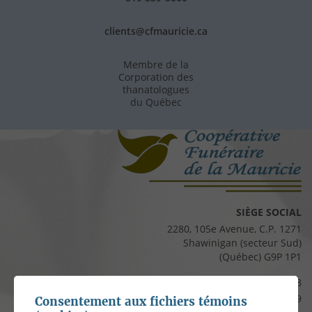
clients@cfmauricie.ca
Membre de la
Corporation des
thanatologues
du Québec
SIÈGE SOCIAL
2280, 105e Avenue, C.P. 1271
Shawinigan (secteur Sud)
(Québec) G9P 1P1
Téléphone :
819 537-8828
Télécopieur :
819 537-8829
Consentement aux fichiers témoins