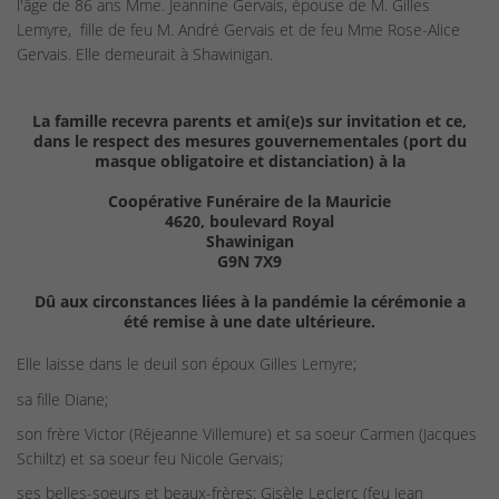
l'âge de 86 ans Mme. Jeannine Gervais, épouse de M. Gilles
Lemyre, fille de feu M. André Gervais et de feu Mme Rose-Alice
Gervais. Elle demeurait à Shawinigan.
La famille recevra parents et ami(e)s sur invitation et ce,
dans le respect des mesures gouvernementales (port du
masque obligatoire et distanciation) à la
Coopérative Funéraire de la Mauricie
4620, boulevard Royal
Shawinigan
G9N 7X9
Dû aux circonstances liées à la pandémie la cérémonie a
été remise à une date ultérieure.
Elle laisse dans le deuil son époux Gilles Lemyre;
sa fille Diane;
son frère Victor (Réjeanne Villemure) et sa soeur Carmen (Jacques
Schiltz) et sa soeur feu Nicole Gervais;
ses belles-soeurs et beaux-frères: Gisèle Leclerc (feu Jean