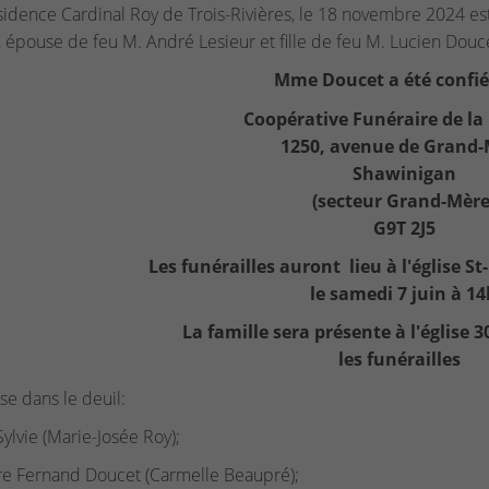
sidence Cardinal Roy de Trois-Rivières, le 18 novembre 2024 e
 épouse de feu M. André Lesieur et fille de feu M. Lucien Dou
Mme Doucet a été confié
Coopérative Funéraire de la
1250, avenue de Grand
Shawinigan
(secteur Grand-Mère
G9T 2J5
Les funérailles auront lieu à l'église 
le samedi 7 juin à 1
La famille sera présente à l'église
les funérailles
sse dans le deuil:
 Sylvie (Marie-Josée Roy);
re Fernand Doucet (Carmelle Beaupré);