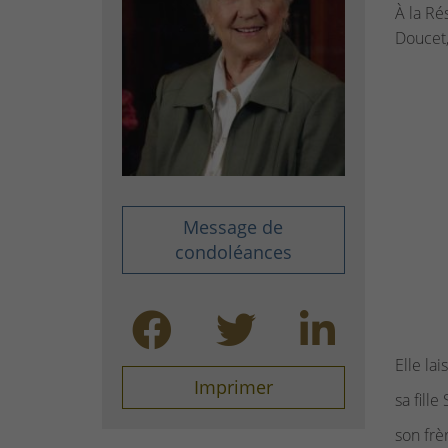
À la Ré
Doucet,
Message de
condoléances
Elle lai
Imprimer
sa fille
son frè