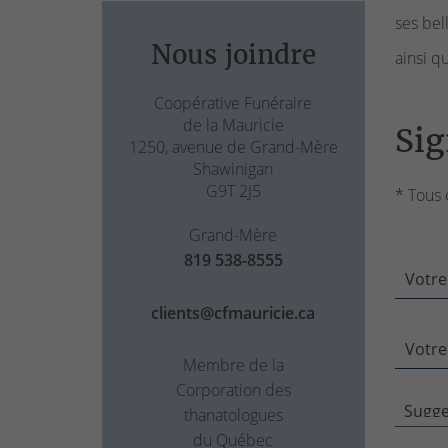
ses bel
Nous joindre
ainsi q
Coopérative Funéraire
de la Mauricie
Sig
1250, avenue de Grand-Mère
Shawinigan
G9T 2J5
* Tous 
Grand-Mère
819 538-8555
Votre
clients@cfmauricie.ca
Votre
Membre de la
Corporation des
thanatologues
du Québec