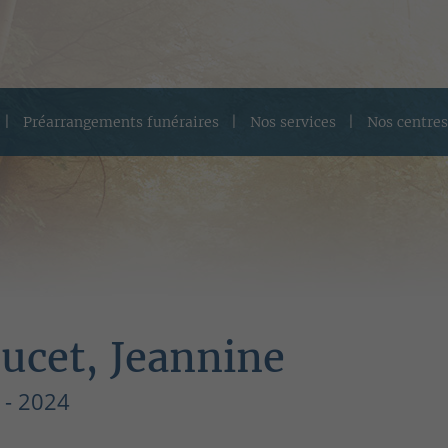
Préarrangements funéraires
Nos services
Nos centres
ucet, Jeannine
 - 2024