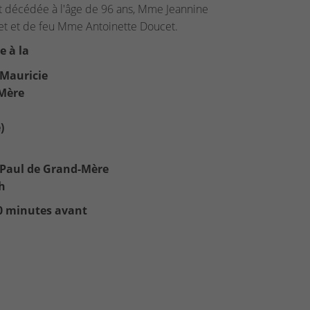
st décédée à l'âge de 96 ans, Mme Jeannine
cet et de feu Mme Antoinette Doucet.
e à la
 Mauricie
-Mère
)
St-Paul de Grand-Mère
4h
 30 minutes avant