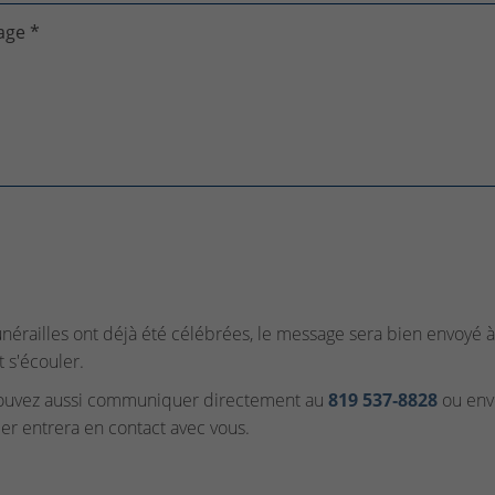
age *
funérailles ont déjà été célébrées, le message sera bien envoyé à 
t s'écouler.
ouvez aussi communiquer directement au
819 537‑8828
ou envo
ler entrera en contact avec vous.