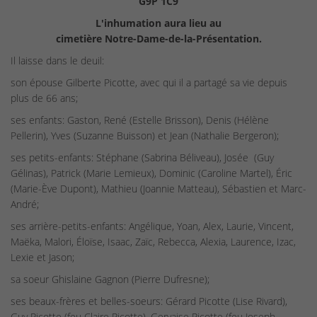
G9P 1C9
L'inhumation aura lieu au
cimetière Notre-Dame-de-la-Présentation.
Il laisse dans le deuil:
son épouse Gilberte Picotte, avec qui il a partagé sa vie depuis
plus de 66 ans;
ses enfants: Gaston, René (Estelle Brisson), Denis (Hélène
Pellerin), Yves (Suzanne Buisson) et Jean (Nathalie Bergeron);
ses petits-enfants: Stéphane (Sabrina Béliveau), Josée (Guy
Gélinas), Patrick (Marie Lemieux), Dominic (Caroline Martel), Éric
(Marie-Ève Dupont), Mathieu (Joannie Matteau), Sébastien et Marc-
André;
ses arrière-petits-enfants: Angélique, Yoan, Alex, Laurie, Vincent,
Maëka, Malori, Éloïse, Isaac, Zaïc, Rebecca, Alexia, Laurence, Izac,
Lexie et Jason;
sa soeur Ghislaine Gagnon (Pierre Dufresne);
ses beaux-frères et belles-soeurs: Gérard Picotte (Lise Rivard),
Guy Picotte (feu Claire Picotte), Gervaise Picotte (feu Joseph