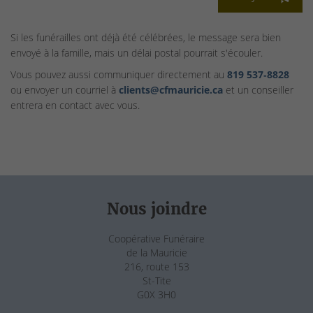
Si les funérailles ont déjà été célébrées, le message sera bien
envoyé à la famille, mais un délai postal pourrait s'écouler.
Vous pouvez aussi communiquer directement au
819 537‑8828
ou envoyer un courriel à
clients@cfmauricie.ca
et un conseiller
entrera en contact avec vous.
Nous joindre
Coopérative Funéraire
de la Mauricie
216, route 153
St-Tite
G0X 3H0