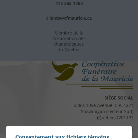
418 365-1480
clients@cfmauricie.ca
Membre de la
Corporation des
thanatologues
du Québec
SIÈGE SOCIAL
2280, 105e Avenue, C.P. 1271
Shawinigan (secteur Sud)
(Québec) G9P 1P1
Téléphone :
819 537-8828
Télécopieur :
819 537-8829
Consentement aux fichiers témoins