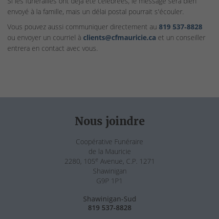
Si les funérailles ont déjà été célébrées, le message sera bien
envoyé à la famille, mais un délai postal pourrait s'écouler.
Vous pouvez aussi communiquer directement au
819 537‑8828
ou envoyer un courriel à
clients@cfmauricie.ca
et un conseiller
entrera en contact avec vous.
Nous joindre
Coopérative Funéraire
de la Mauricie
e
2280, 105
Avenue, C.P. 1271
Shawinigan
G9P 1P1
Shawinigan-Sud
819 537-8828