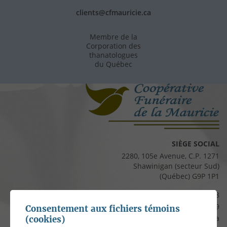
clients@cfmauricie.ca
Membre de la
Corporation des
thanatologues
du Québec
SIÈGE SOCIAL
2280, 105e Avenue, C.P. 1271
Shawinigan (secteur Sud)
(Québec) G9P 1P1
Téléphone :
819 537-8828
Télécopieur :
819 537-8829
Consentement aux fichiers témoins
Courriel :
clients@cfmauricie.ca
(cookies)