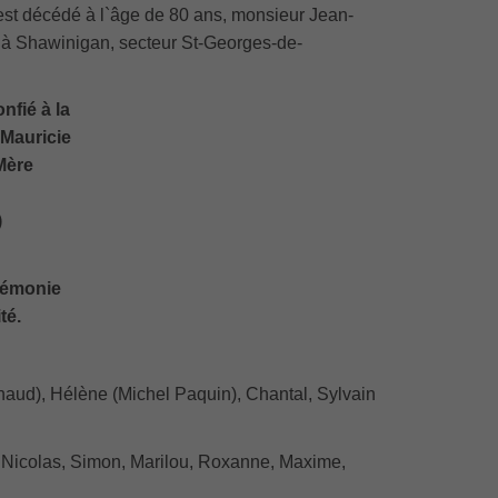
est décédé à l`âge de 80 ans, monsieur Jean-
 Shawinigan, secteur St-Georges-de-
nfié à la
 Mauricie
Mère
)
rémonie
té.
haud), Hélène (Michel Paquin), Chantal, Sylvain
e, Nicolas, Simon, Marilou, Roxanne, Maxime,