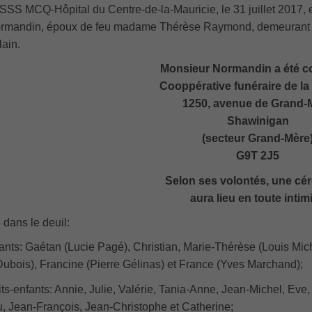
SS MCQ-Hôpital du Centre-de-la-Mauricie, le 31 juillet 2017, 
rmandin, époux de feu madame Thérèse Raymond, demeurant à
ain.
Monsieur Normandin a été co
Cooppérative funéraire de la
1250, avenue de Grand-
Shawinigan
(secteur Grand-Mère
G9T 2J5
Selon ses volontés, une cé
aura lieu en toute intimi
e dans le deuil:
ants: Gaétan (Lucie Pagé), Christian, Marie-Thérèse (Louis Mic
Dubois), Francine (Pierre Gélinas) et France (Yves Marchand);
its-enfants: Annie, Julie, Valérie, Tania-Anne, Jean-Michel, Ev
, Jean-François, Jean-Christophe et Catherine;