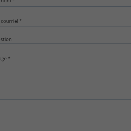
 nom *
 courriel *
age *