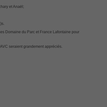
chary et Anaël;
)s.
ces Domaine du Parc et France Lafontaine pour
l'AVC seraient grandement appréciés.