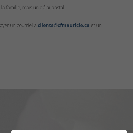
la famille, mais un délai postal
yer un courriel à
clients@cfmauricie.ca
et un