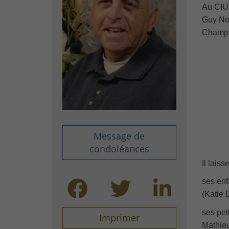
Au CIUS
Guy No
Champl
Message de
condoléances
Il laiss
ses enf
(Katie 
ses pet
Imprimer
Mathieu