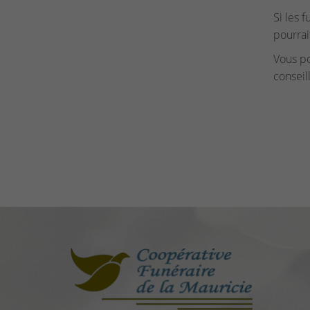
Si les 
pourrai
Vous p
conseil