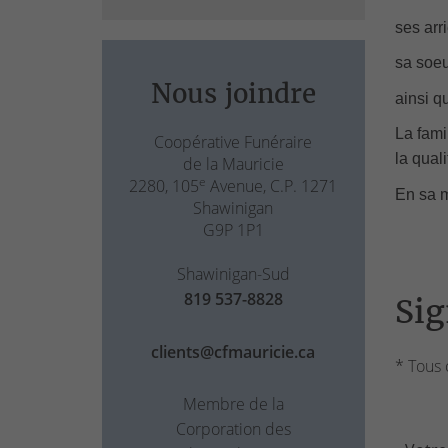
ses arr
sa soe
Nous joindre
ainsi q
La fami
Coopérative Funéraire
la qual
de la Mauricie
e
2280, 105
Avenue, C.P. 1271
En sa m
Shawinigan
G9P 1P1
Shawinigan-Sud
819 537-8828
Sig
clients@cfmauricie.ca
* Tous 
Membre de la
Corporation des