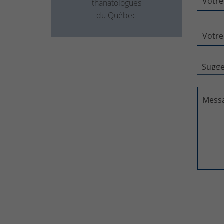
Votre
thanatologues
du Québec
Votre
Mess