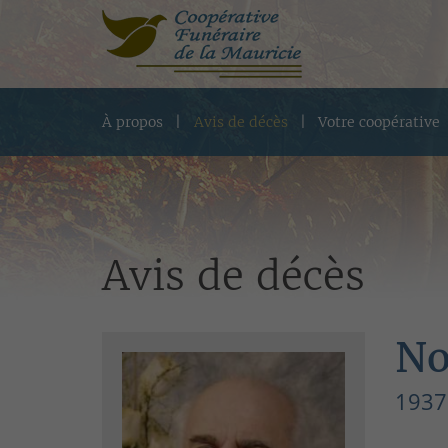
À propos
Avis de décès
Votre coopérative
Avis de décès
No
1937