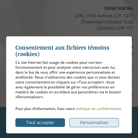
SIÈGE SOCIAL
2280, 105e Avenue, C.P. 1271
Shawinigan (secteur Sud)
(Québec) G9P 1P1
Téléphone :
819 537-8828
Télécopieur :
819 537-8829
Consentement aux fichiers témoins
Courriel :
clients@cfmauricie.ca
(cookies)
Ce site Internet fait usage de cookies pour son bon
fonctionnement et pour analyser votre interaction avec lui,
Conditions d’utilisation et politique de confidentialité
dans le but de vous offrir une expérience personnalisée et
améliorée. Nous n'utiliserons des cookies que si vous donnez
votre consentement en cliquant sur «Tout accepter». Vous
Gérer mes témoins (cookies)
avez également la possibilité de gérer vos préférences en
matière de cookies en accédant aux paramètres via le bouton
Plan de site
«Personnaliser».
Pour plus d’information, lisez notre
politique de confidentialité
.
Hébergement
ADN communication
Tout accepter
Personnaliser
© 2026
Coopérative funéraire de la Mauricie
, tous droits réservés