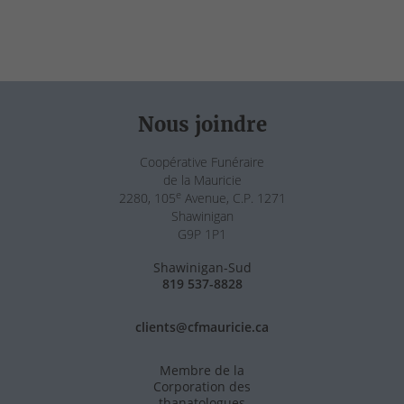
Nous joindre
Coopérative Funéraire
de la Mauricie
e
2280, 105
Avenue, C.P. 1271
Shawinigan
G9P 1P1
Shawinigan-Sud
819 537-8828
clients@cfmauricie.ca
Membre de la
Corporation des
thanatologues