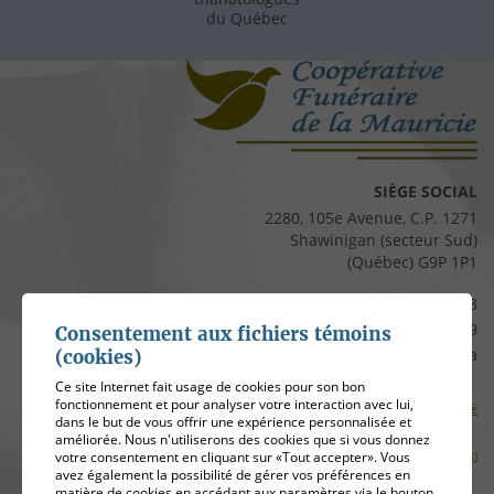
du Québec
SIÈGE SOCIAL
2280, 105e Avenue, C.P. 1271
Shawinigan (secteur Sud)
(Québec) G9P 1P1
Téléphone :
819 537-8828
Télécopieur :
819 537-8829
Consentement aux fichiers témoins
Courriel :
clients@cfmauricie.ca
(cookies)
Ce site Internet fait usage de cookies pour son bon
fonctionnement et pour analyser votre interaction avec lui,
Conditions d’utilisation et politique de confidentialité
dans le but de vous offrir une expérience personnalisée et
améliorée. Nous n'utiliserons des cookies que si vous donnez
Gérer mes témoins (cookies)
votre consentement en cliquant sur «Tout accepter». Vous
avez également la possibilité de gérer vos préférences en
matière de cookies en accédant aux paramètres via le bouton