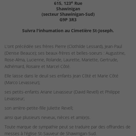
e
615, 123
Rue
Shawinigan
(secteur Shawinigan-Sud)
G9P 3R3
Suivra l'inhumation au Cimetière St-Joseph.
L'ont précédée ses frères Pierre (Clothilde Lessard), Jean-Paul
(Denise Beauce); ses beaux-frères et belles-soeurs : Augustine,
Rose-Alma, Lucienne, Rolande, Laurette, Mariette, Gertrude,
Adhémard, Rosaire et Marcel Côté.
Elle laisse dans le deuil ses enfants Jean Côté et Marie Côté
(Marco Levasseur);
ses petits-enfants Ariane Levasseur (David Revell) et Philippe
Levasseur;
son arrière-petite-fille Juliette Revell;
ainsi que plusieurs neveux, nièces et ami(e)s.
Toute marque de sympathie peut se traduire par des offrandes de
messes à l'église St-Sauveur de Shawinigan-Sud.