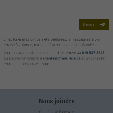
Envoyer
Si les funérailles ont déjà été célébrées, le message sera bien
envoyé à la famille, mais un délai postal pourrait s'écouler.
Vous pouvez aussi communiquer directement au
819 537‑8828
ou envoyer un courriel à
clients@cfmauricie.ca
et un conseiller
entrera en contact avec vous.
Nous joindre
Coopérative Funéraire