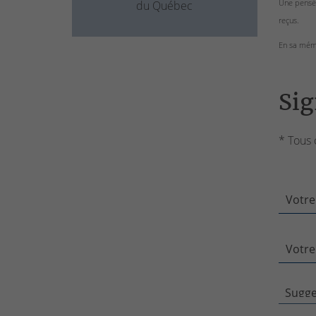
Une pensée
du Québec
reçus.
En sa mémo
Sig
* Tous 
Votre
Votre