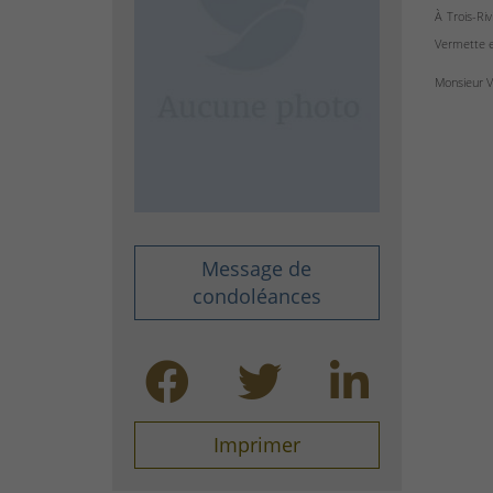
À Trois-Riv
Vermette e
Monsieur V
Message de
condoléances
Imprimer