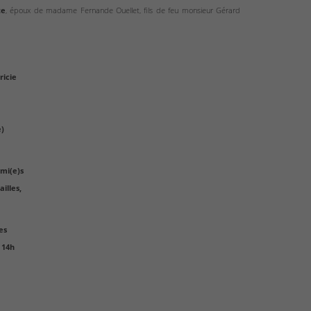
te
, époux de madame Fernande Ouellet, fils de feu monsieur Gérard
ricie
e)
ami(e)s
ailles,
es
 14h