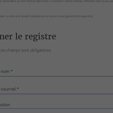
 particulière au Dre Patricia Marchand, à madame Valérie Gélinas, infirmière ainsi qu'au pe
ire, un don à la Société canadienne du cancer serait grandement apprécié.
ner le registre
ces champs sont obligatoires
 nom *
 courriel *