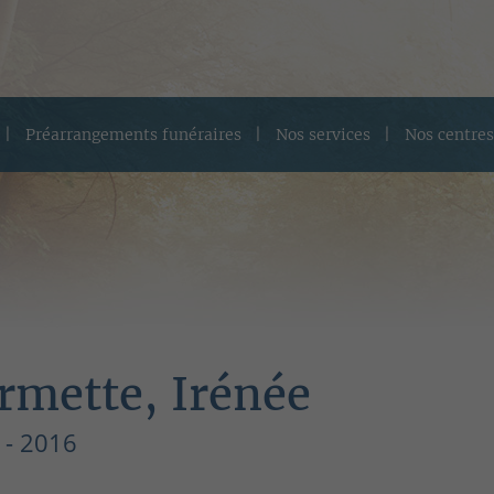
Préarrangements funéraires
Nos services
Nos centres
rmette, Irénée
 - 2016