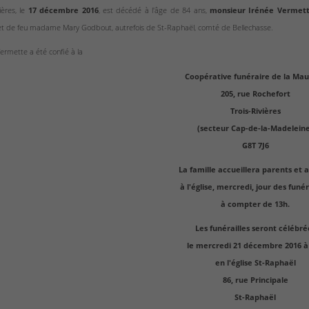
ières, le
17 décembre 2016
, est décédé à l'âge de 84 ans,
monsieur Irénée Vermet
t de feu madame Mary Godbout, autrefois de St-Raphaël, comté de Bellechasse.
ermette a été confié à la
Coopérative funéraire de la Mau
205, rue Rochefort
Trois-Rivières
(secteur Cap-de-la-Madelein
G8T 7J6
La famille accueillera parents et 
à l'église, mercredi, jour des funér
à compter de 13h.
Les funérailles seront célébré
le mercredi 21 décembre 2016 à
en l'église St-Raphaël
86, rue Principale
St-Raphaël