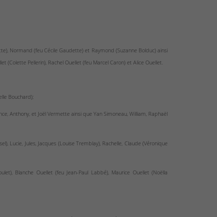
emette), Normand (feu Cécile Gaudette) et Raymond (Suzanne Bolduc) ainsi
t (Colette Pellerin), Rachel Ouellet (feu Marcel Caron) et Alice Ouellet.
elle Bouchard);
rence, Anthony, et Joël Vermette ainsi que Yan Simoneau, William, Raphaël
el), Lucie, Jules, Jacques (Louise Tremblay), Rachelle, Claude (Véronique
ulet), Blanche Ouellet (feu Jean-Paul Labbé), Maurice Ouellet (Noëlla