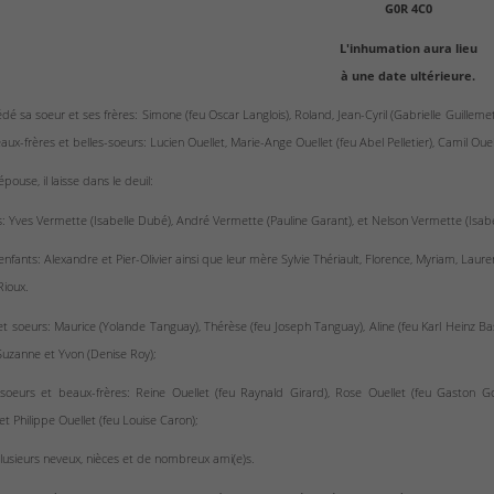
G0R 4C0
L'inhumation aura lieu
à une date ultérieure.
édé sa soeur et ses frères: Simone (feu Oscar Langlois), Roland, Jean-Cyril (Gabrielle Guill
ux-frères et belles-soeurs: Lucien Ouellet, Marie-Ange Ouellet (feu Abel Pelletier), Camil Ouelle
pouse, il laisse dans le deuil:
s: Yves Vermette (Isabelle Dubé), André Vermette (Pauline Garant), et Nelson Vermette (Isab
enfants: Alexandre et Pier-Olivier ainsi que leur mère Sylvie Thériault, Florence, Myriam, Lau
Rioux.
et soeurs: Maurice (Yolande Tanguay), Thérèse (feu Joseph Tanguay), Aline (feu Karl Heinz Bas
Suzanne et Yvon (Denise Roy);
-soeurs et beaux-frères: Reine Ouellet (feu Raynald Girard), Rose Ouellet (feu Gaston Go
et Philippe Ouellet (feu Louise Caron);
plusieurs neveux, nièces et de nombreux ami(e)s.