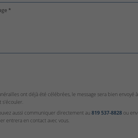
age *
funérailles ont déjà été célébrées, le message sera bien envoyé à 
t s'écouler.
ouvez aussi communiquer directement au
819 537‑8828
ou envo
ler entrera en contact avec vous.