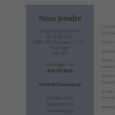
Nous joindre
L'ont préc
Coopérative Funéraire
que ses bea
de la Mauricie
e
2280, 105
Avenue, C.P. 1271
Outre son é
Shawinigan
ses enfant
G9P 1P1
ses petits-
Shawinigan-Sud
et Rosalie 
819 537-8828
ses frères 
Tanguay), 
clients@cfmauricie.ca
ses belles
Membre de la
Rémillard) 
Corporation des
ainsi que 
thanatologues