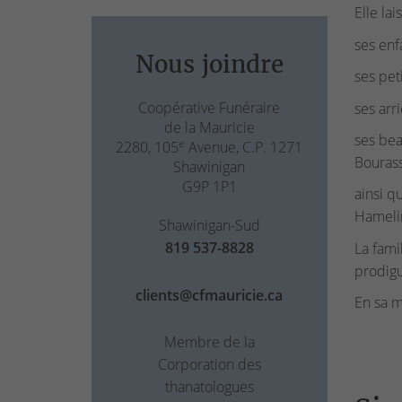
Elle lai
ses enf
Nous joindre
ses pet
Coopérative Funéraire
ses arr
de la Mauricie
ses bea
e
2280, 105
Avenue, C.P. 1271
Bourass
Shawinigan
G9P 1P1
ainsi q
Hameli
Shawinigan-Sud
819 537-8828
La fami
prodigu
clients@cfmauricie.ca
En sa m
Membre de la
Corporation des
thanatologues