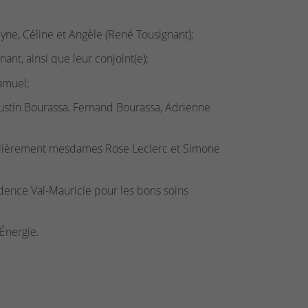
lyne, Céline et Angèle (René Tousignant);
nt, ainsi que leur conjoint(e);
Samuel;
gustin Bourassa, Fernand Bourassa, Adrienne
ticulièrement mesdames Rose Leclerc et Simone
dence Val-Mauricie pour les bons soins
Énergie.