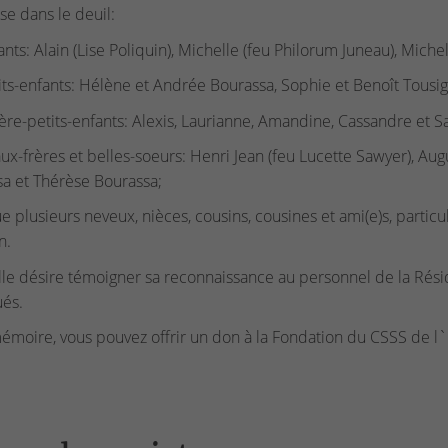
sse dans le deuil:
ants: Alain (Lise Poliquin), Michelle (feu Philorum Juneau), Miche
its-enfants: Hélène et Andrée Bourassa, Sophie et Benoît Tousigna
ière-petits-enfants: Alexis, Laurianne, Amandine, Cassandre et 
ux-frères et belles-soeurs: Henri Jean (feu Lucette Sawyer), Au
a et Thérèse Bourassa;
ue plusieurs neveux, nièces, cousins, cousines et ami(e)s, par
n.
lle désire témoigner sa reconnaissance au personnel de la Rési
és.
émoire, vous pouvez offrir un don à la Fondation du CSSS de l`