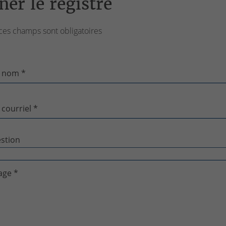
ner le registre
ces champs sont obligatoires
 nom *
 courriel *
age *