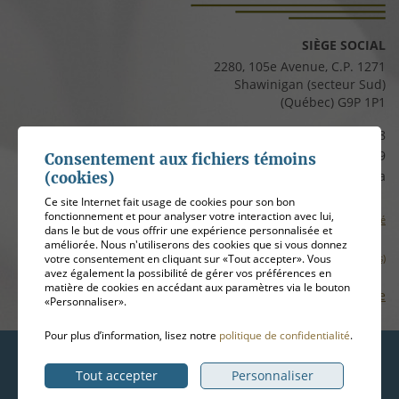
SIÈGE SOCIAL
2280, 105e Avenue, C.P. 1271
Shawinigan (secteur Sud)
(Québec) G9P 1P1
Téléphone :
819 537-8828
Télécopieur :
819 537-8829
Consentement aux fichiers témoins
Courriel :
clients@cfmauricie.ca
(cookies)
Ce site Internet fait usage de cookies pour son bon
fonctionnement et pour analyser votre interaction avec lui,
Conditions d’utilisation et politique de confidentialité
dans le but de vous offrir une expérience personnalisée et
améliorée. Nous n'utiliserons des cookies que si vous donnez
votre consentement en cliquant sur «Tout accepter». Vous
Gérer mes témoins (cookies)
avez également la possibilité de gérer vos préférences en
matière de cookies en accédant aux paramètres via le bouton
Plan de site
«Personnaliser».
Pour plus d’information, lisez notre
politique de confidentialité
.
Hébergement
ADN communication
Tout accepter
Personnaliser
© 2026
Coopérative funéraire de la Mauricie
, tous droits réservés