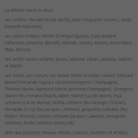
La défunte laisse le deuil:
ses enfants: Renald (Nicole Jacob), Julien (Huguette Leclerc), Serge
(Danielle Marcotte);
ses petits-enfants: Michel (Cinthya Giguère), Dany (Nadine
Laflamme), Josyanne (Benoît), Michaël, Sandra, Audrey, Anne-Marie,
Marc-Antoine;
ses arrière-petits-enfants: James, Maxime, Olivier, Jasmine, Gabriel,
et Mahël;
ses frères, ses soeurs, ses beaux-frères et belles-soeurs: Edouard
Martel (Fernande Gignac), Gérard (Georgettte Champagne),
Thérèse Martel, Raymond Martel (Jeannine Champagne), Georgette
Martel (feu Fernand Rivard), Albert Martel (Lucille Morin), Paul
Lefebvre (Cécile Martel), Noëlla Lefebvre (feu Georges Trottier),
Fernande St-Cyr (feu Jacques Lefebvre), Jacqueline Lefevbre (feu
Robert Vincent), Colette Lefebvre (Jacques Lawless), Georgette
Lefebvre, André Lefebvre (Betty Hill);
ainsi que plusieurs neveux, nièces, cousins, cousines et ami(e)s;