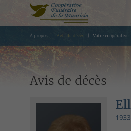
À propos
Avis de décès
Votre coopérative
Avis de décès
El
1933