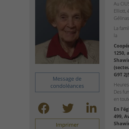
Au CIUS
Elliott
Gélinas
La fami
la
Coopér
1250, 
Shawi
(secte
G9T 2J
Message de
Heures 
condoléances
Des fun
en tout
En l'ég
499, A
Shawi
Imprimer