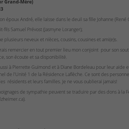
ur Grand-Mère)
H3
on époux André, elle laisse dans le deuil sa fille Johanne (René 
it-fils Samuel Prévost (Jasmyne Loranger);
ue plusieurs neveux et nièces, cousins, cousines et ami(e)s.
rais remercier en tout premier lieu mon conjoint pour son sout
e, son écoute et sa disponibilité.
ussi à Pierrette Guimond et à Diane Bordeleau pour leur aide 
el de l'Unité 1 de la Résidence Laflèche. Ce sont des personne
les résidents et leurs familles. Je ne vous oublierai jamais!
oignages de sympathie peuvent se traduire par des dons à la 
zheimer.ca).