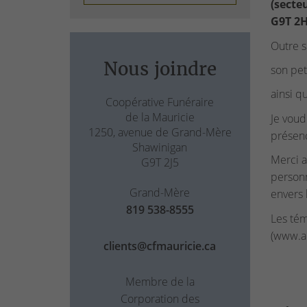
(secte
G9T 2
Outre s
Nous joindre
son pet
ainsi q
Coopérative Funéraire
de la Mauricie
Je voud
1250, avenue de Grand-Mère
présenc
Shawinigan
Merci a
G9T 2J5
personn
Grand-Mère
envers 
819 538-8555
Les tém
(www.al
clients@cfmauricie.ca
Membre de la
Corporation des