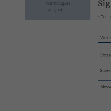
Sig
thanatologues
du Québec
* Tous 
Votre
Votre
Mess