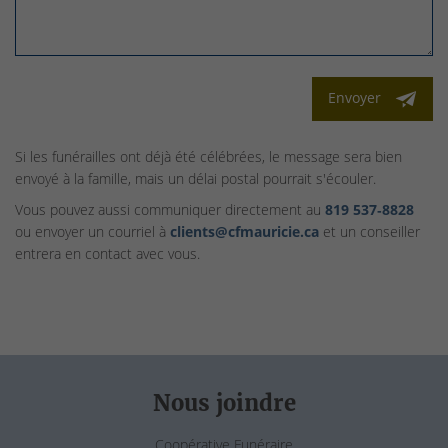
Envoyer
Si les funérailles ont déjà été célébrées, le message sera bien
envoyé à la famille, mais un délai postal pourrait s'écouler.
Vous pouvez aussi communiquer directement au
819 537‑8828
ou envoyer un courriel à
clients@cfmauricie.ca
et un conseiller
entrera en contact avec vous.
Nous joindre
Coopérative Funéraire