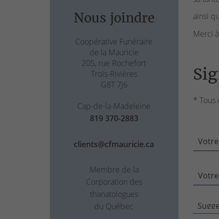
Nous joindre
ainsi q
Merci à
Coopérative Funéraire
de la Mauricie
205, rue Rochefort
Sig
Trois-Rivières
G8T 7J6
* Tous 
Cap-de-la-Madeleine
819 370-2883
Votre
clients@cfmauricie.ca
Membre de la
Votre
Corporation des
thanatologues
du Québec