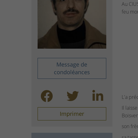
Au CIUS
feu mon
Message de
condoléances
L'a pré
Il lais
Imprimer
Boisver
son frè
sa tant