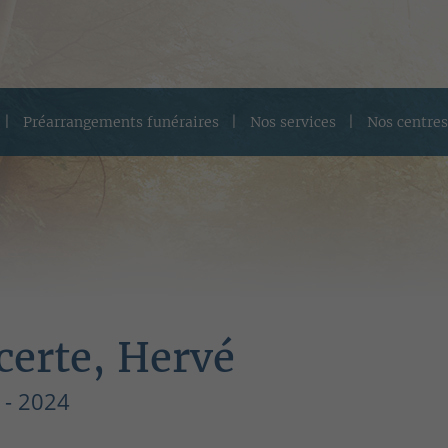
Préarrangements funéraires
Nos services
Nos centres
certe, Hervé
 - 2024