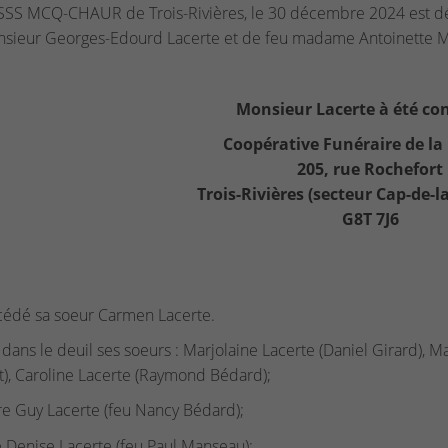
SS MCQ-CHAUR de Trois-Rivières, le 30 décembre 2024 est décéd
sieur Georges-Edourd Lacerte et de feu madame Antoinette Mar
Monsieur Lacerte à été con
Coopérative Funéraire de la
205, rue Rochefort
Trois-Rivières (secteur Cap-de-
G8T 7J6
cédé sa soeur Carmen Lacerte.
se dans le deuil ses soeurs : Marjolaine Lacerte (Daniel Girard
t), Caroline Lacerte (Raymond Bédard);
re Guy Lacerte (feu Nancy Bédard);
e Denise Lacerte (feu Paul Manseau);