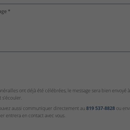
age *
funérailles ont déjà été célébrées, le message sera bien envoyé à 
t s'écouler.
ouvez aussi communiquer directement au
819 537‑8828
ou envo
ler entrera en contact avec vous.