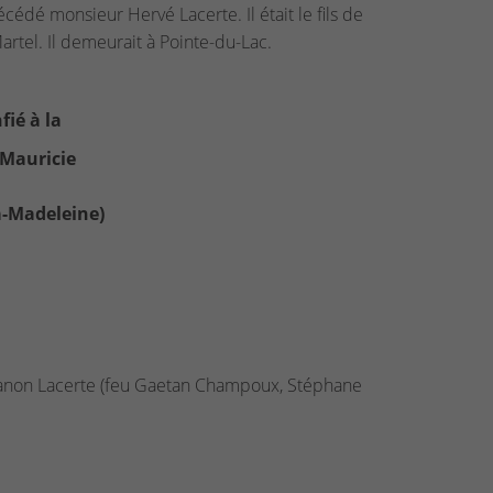
é monsieur Hervé Lacerte. Il était le fils de
tel. Il demeurait à Pointe-du-Lac.
fié à la
 Mauricie
la-Madeleine)
), Manon Lacerte (feu Gaetan Champoux, Stéphane