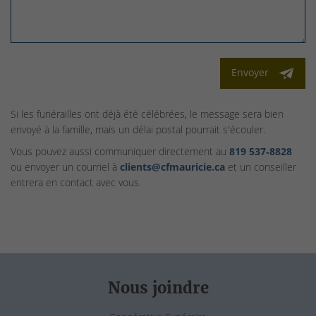
Envoyer
Si les funérailles ont déjà été célébrées, le message sera bien
envoyé à la famille, mais un délai postal pourrait s'écouler.
Vous pouvez aussi communiquer directement au
819 537‑8828
ou envoyer un courriel à
clients@cfmauricie.ca
et un conseiller
entrera en contact avec vous.
Nous joindre