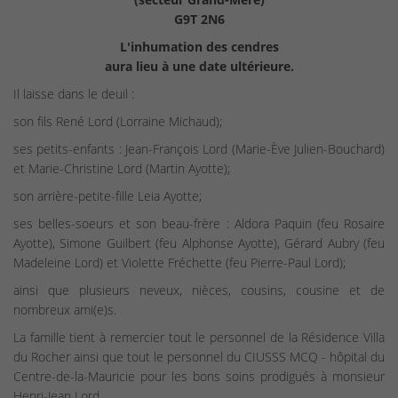
G9T 2N6
L'inhumation des cendres
aura lieu à une date ultérieure.
Il laisse dans le deuil :
son fils René Lord (Lorraine Michaud);
ses petits-enfants : Jean-François Lord (Marie-Ève Julien-Bouchard)
et Marie-Christine Lord (Martin Ayotte);
son arrière-petite-fille Leia Ayotte;
ses belles-soeurs et son beau-frère : Aldora Paquin (feu Rosaire
Ayotte), Simone Guilbert (feu Alphonse Ayotte), Gérard Aubry (feu
Madeleine Lord) et Violette Fréchette (feu Pierre-Paul Lord);
ainsi que plusieurs neveux, nièces, cousins, cousine et de
nombreux ami(e)s.
La famille tient à remercier tout le personnel de la Résidence Villa
du Rocher ainsi que tout le personnel du CIUSSS MCQ - hôpital du
Centre-de-la-Mauricie pour les bons soins prodigués à monsieur
Henri-Jean Lord.