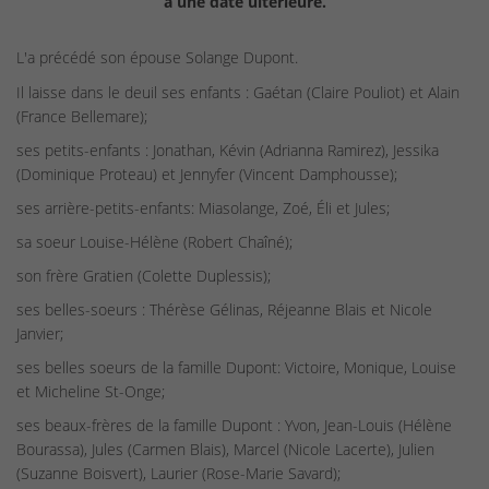
à une date ultérieure.
L'a précédé son épouse Solange Dupont.
Il laisse dans le deuil ses enfants : Gaétan (Claire Pouliot) et Alain
(France Bellemare);
ses petits-enfants : Jonathan, Kévin (Adrianna Ramirez), Jessika
(Dominique Proteau) et Jennyfer (Vincent Damphousse);
ses arrière-petits-enfants: Miasolange, Zoé, Éli et Jules;
sa soeur Louise-Hélène (Robert Chaîné);
son frère Gratien (Colette Duplessis);
ses belles-soeurs : Thérèse Gélinas, Réjeanne Blais et Nicole
Janvier;
ses belles soeurs de la famille Dupont: Victoire, Monique, Louise
et Micheline St-Onge;
ses beaux-frères de la famille Dupont : Yvon, Jean-Louis (Hélène
Bourassa), Jules (Carmen Blais), Marcel (Nicole Lacerte), Julien
(Suzanne Boisvert), Laurier (Rose-Marie Savard);