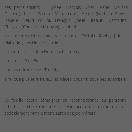
ses petits-enfants : Josée (François Nolet), René (Mélissa
Guilbert), Luc ( Pascale Mutchmore), Karine (Mathieu Banvil),
Isabelle (David Poulin), François (Joëlle Breault), Catherine,
Christian (Christina Moldovan), Lambert ;
ses arrières-petits enfants : Joannie, Cynthia, Robby, Juliette,
Mathilde, Jules Henri et Émile ;
sa soeur : Cécile (feu Henri Paul Trudel) ;
son frère : Paul-Émile ;
son beau-frère : Yves Trudel ;
ainsi que plusieurs neveux et nièces, cousins, cousines et ami(e)s.
La famille désire témoigner sa reconnaissance au personnel
attentif et chaleureux de la Résidence du Domaine Cascade
spécialement Mme Simone Larch et Lyse Ménard.