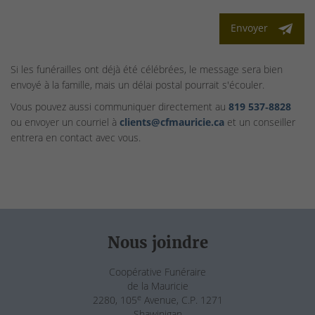
Envoyer
Si les funérailles ont déjà été célébrées, le message sera bien
envoyé à la famille, mais un délai postal pourrait s'écouler.
Vous pouvez aussi communiquer directement au
819 537‑8828
ou envoyer un courriel à
clients@cfmauricie.ca
et un conseiller
entrera en contact avec vous.
Nous joindre
Coopérative Funéraire
de la Mauricie
e
2280, 105
Avenue, C.P. 1271
Shawinigan