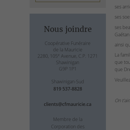
ses arr
ses soe
ses bea
Nous joindre
Gaétan 
Coopérative Funéraire
ainsi q
de la Mauricie
La fami
e
2280, 105
Avenue, C.P. 1271
que tou
Shawinigan
G9P 1P1
que Dre
Veuille
Shawinigan-Sud
819 537-8828
On t'ai
clients@cfmauricie.ca
Membre de la
Corporation des