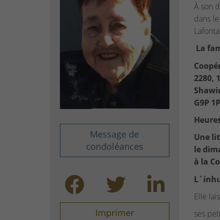
À son d
dans le
Lafont
La fam
Coopér
2280, 
Shawin
G9P 1
Heures 
Message de
Une li
condoléances
le dim
à la C
L`inhu
Elle lai
Imprimer
ses pet