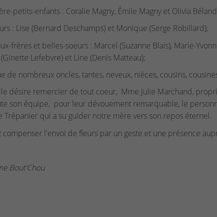
ière-petits-enfants : Coralie Magny, Émile Magny et Olivia Béland
urs : Lise (Bernard Deschamps) et Monique (Serge Robillard);
ux-frères et belles-soeurs : Marcel (Suzanne Blais), Marie-Yvonne
(Ginette Lefebvre) et Line (Denis Matteau);
ue de nombreux oncles, tantes, neveux, nièces, cousins, cousines,
lle désire remercier de tout coeur, Mme Julie Marchand, proprié
te son équipe, pour leur dévouement remarquable, le personnel 
 Trépanier qui a su guider notre mère vers son repos éternel.
z compenser l'envoi de fleurs par un geste et une présence au
me Bout'Chou