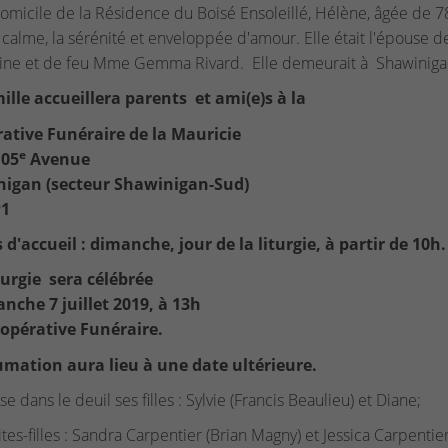
omicile de la Résidence du Boisé Ensoleillé, Hélène, âgée de 78 
 calme, la sérénité et enveloppée d'amour. Elle était l'épouse de
aine et de feu Mme Gemma Rivard. Elle demeurait à Shawiniga
ille accueillera parents et ami(e)s à la
ative Funéraire de la Mauricie
e
105
Avenue
igan (secteur Shawinigan-Sud)
P1
d'accueil : dimanche, jour de la liturgie, à partir de 10h.
turgie sera célébrée
anche 7 juillet 2019, à 13h
oopérative Funéraire.
mation aura lieu à une date ultérieure.
sse dans le deuil ses filles : Sylvie (Francis Beaulieu) et Diane;
ites-filles : Sandra Carpentier (Brian Magny) et Jessica Carpenti