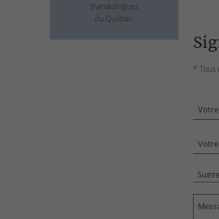
thanatologues
du Québec
Sig
* Tous 
Votre
Votre
Mess