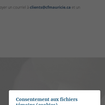
yer un courriel à
clients@cfmauricie.ca
et un
Consentement aux fichiers