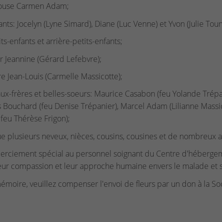
ouse Carmen Adam;
ants: Jocelyn (Lyne Simard), Diane (Luc Venne) et Yvon (Julie Tourv
ts-enfants et arrière-petits-enfants;
r Jeannine (Gérard Lefebvre);
re Jean-Louis (Carmelle Massicotte);
ux-frères et belles-soeurs: Maurice Casabon (feu Yolande Trépan
 Bouchard (feu Denise Trépanier), Marcel Adam (Lilianne Massic
feu Thérèse Frigon);
ue plusieurs neveux, nièces, cousins, cousines et de nombreux a
rciement spécial au personnel soignant du Centre d'héberge
leur compassion et leur approche humaine envers le malade et s
émoire, veuillez compenser l'envoi de fleurs par un don à la S