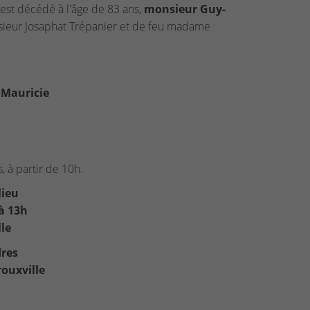
est décédé à l'âge de 83 ans,
monsieur Guy-
eur Josaphat Trépanier et de feu madame
 Mauricie
, à partir de 10h.
lieu
 à 13h
lle
res
rouxville