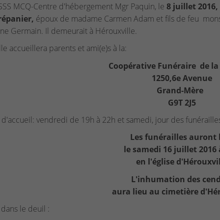
SSS MCQ-Centre d'hébergement Mgr Paquin, le
8 juillet 2016,
répanier,
époux de madame Carmen Adam et fils de feu monsi
e Germain. Il demeurait à Hérouxville.
le accueillera parents et ami(e)s à la:
Coopérative Funéraire de la
1250,6e Avenue
Grand-Mère
G9T 2J5
d'accueil: vendredi de 19h à 22h et samedi, jour des funérailles
Les funérailles auront 
le samedi 16 juillet 2016
en l'église d'Hérouxvi
L'inhumation des cend
aura lieu au cimetière d'Hé
e dans le deuil :