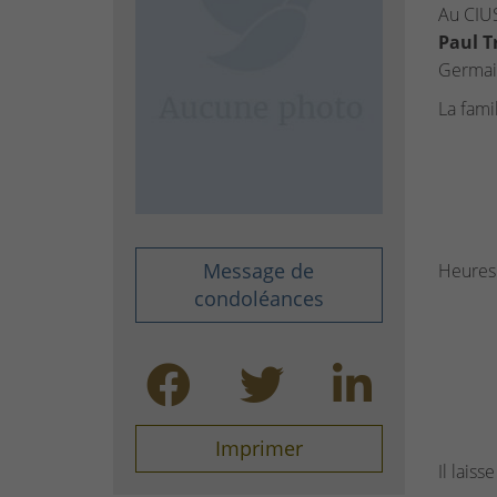
Au CIU
Paul T
Germain
La famil
Message de
Heures 
condoléances
Imprimer
Il laiss