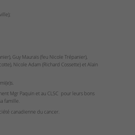
ille);
ier), Guy Maurais (feu Nicole Trépanier),
otte), Nicole Adam (Richard Cossette) et Alain
mi(e)s.
ment Mgr Paquin et au CLSC pour leurs bons
a famille.
ociété canadienne du cancer.