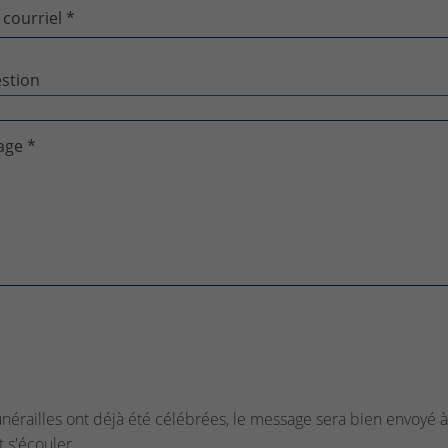
 courriel *
age *
funérailles ont déjà été célébrées, le message sera bien envoyé à 
t s'écouler.