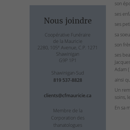
son ép
ses enf
Nous joindre
ses peti
sa soeu
Coopérative Funéraire
de la Mauricie
son frè
e
2280, 105
Avenue, C.P. 1271
Shawinigan
ses bea
G9P 1P1
Jacques
Adam ( 
Shawinigan-Sud
ainsi q
819 537-8828
Un reme
clients@cfmauricie.ca
soins, 
En sa m
Membre de la
Corporation des
thanatologues