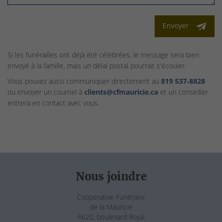
Envoyer
Si les funérailles ont déjà été célébrées, le message sera bien
envoyé à la famille, mais un délai postal pourrait s'écouler.
Vous pouvez aussi communiquer directement au
819 537‑8828
ou envoyer un courriel à
clients@cfmauricie.ca
et un conseiller
entrera en contact avec vous.
Nous joindre
Coopérative Funéraire
de la Mauricie
4620, boulevard Royal