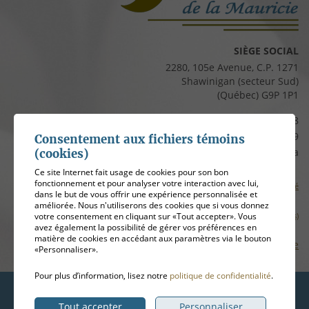
SIÈGE SOCIAL
2280, 105e Avenue, C.P. 1271
Shawinigan (secteur Sud)
(Québec) G9P 1P1
Téléphone :
819 537-8828
Télécopieur :
819 537-8829
Consentement aux fichiers témoins
Courriel :
clients@cfmauricie.ca
(cookies)
Ce site Internet fait usage de cookies pour son bon
fonctionnement et pour analyser votre interaction avec lui,
Conditions d’utilisation et politique de confidentialité
dans le but de vous offrir une expérience personnalisée et
améliorée. Nous n'utiliserons des cookies que si vous donnez
Gérer mes témoins (cookies)
votre consentement en cliquant sur «Tout accepter». Vous
avez également la possibilité de gérer vos préférences en
matière de cookies en accédant aux paramètres via le bouton
Plan de site
«Personnaliser».
Pour plus d’information, lisez notre
politique de confidentialité
.
Hébergement
ADN communication
Tout accepter
Personnaliser