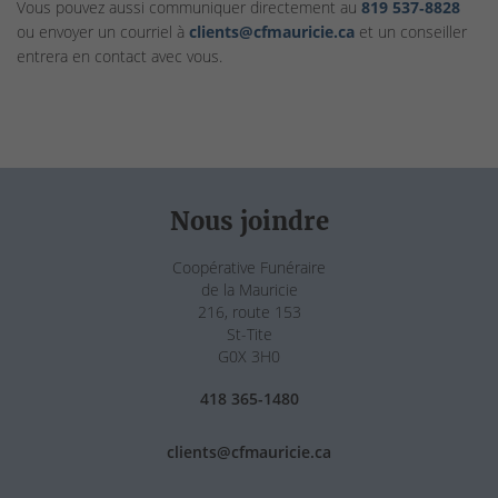
Vous pouvez aussi communiquer directement au
819 537‑8828
ou envoyer un courriel à
clients@cfmauricie.ca
et un conseiller
entrera en contact avec vous.
Nous joindre
Coopérative Funéraire
de la Mauricie
216, route 153
St-Tite
G0X 3H0
418 365-1480
clients@cfmauricie.ca