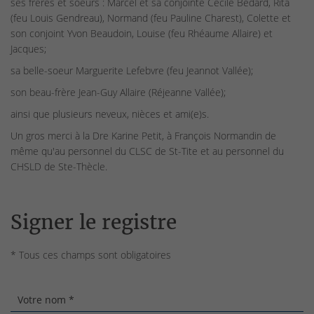
ses frères et soeurs : Marcel et sa conjointe Cécile Bédard, Rita
(feu Louis Gendreau), Normand (feu Pauline Charest), Colette et
son conjoint Yvon Beaudoin, Louise (feu Rhéaume Allaire) et
Jacques;
sa belle-soeur Marguerite Lefebvre (feu Jeannot Vallée);
son beau-frère Jean-Guy Allaire (Réjeanne Vallée);
ainsi que plusieurs neveux, nièces et ami(e)s.
Un gros merci à la Dre Karine Petit, à François Normandin de
même qu'au personnel du CLSC de St-Tite et au personnel du
CHSLD de Ste-Thècle.
Signer le registre
* Tous ces champs sont obligatoires
Votre nom *