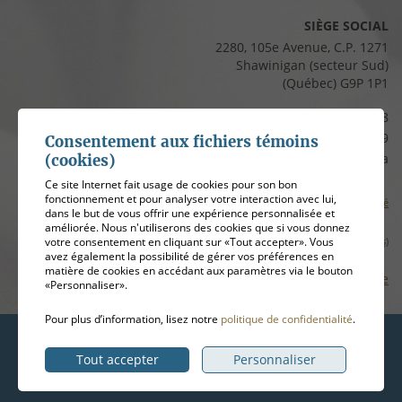
SIÈGE SOCIAL
2280, 105e Avenue, C.P. 1271
Shawinigan (secteur Sud)
(Québec) G9P 1P1
Téléphone :
819 537-8828
Télécopieur :
819 537-8829
Consentement aux fichiers témoins
Courriel :
clients@cfmauricie.ca
(cookies)
Ce site Internet fait usage de cookies pour son bon
fonctionnement et pour analyser votre interaction avec lui,
Conditions d’utilisation et politique de confidentialité
dans le but de vous offrir une expérience personnalisée et
améliorée. Nous n'utiliserons des cookies que si vous donnez
Gérer mes témoins (cookies)
votre consentement en cliquant sur «Tout accepter». Vous
avez également la possibilité de gérer vos préférences en
matière de cookies en accédant aux paramètres via le bouton
Plan de site
«Personnaliser».
Pour plus d’information, lisez notre
politique de confidentialité
.
Hébergement
ADN communication
Tout accepter
Personnaliser
© 2026
Coopérative funéraire de la Mauricie
, tous droits réservés