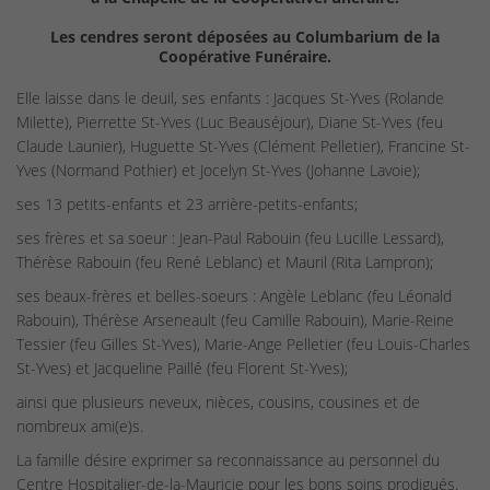
Les cendres seront déposées au Columbarium de la
Coopérative Funéraire.
Elle laisse dans le deuil, ses enfants : Jacques St-Yves (Rolande
Milette), Pierrette St-Yves (Luc Beauséjour), Diane St-Yves (feu
Claude Launier), Huguette St-Yves (Clément Pelletier), Francine St-
Yves (Normand Pothier) et Jocelyn St-Yves (Johanne Lavoie);
ses 13 petits-enfants et 23 arrière-petits-enfants;
ses frères et sa soeur : Jean-Paul Rabouin (feu Lucille Lessard),
Thérèse Rabouin (feu René Leblanc) et Mauril (Rita Lampron);
ses beaux-frères et belles-soeurs : Angèle Leblanc (feu Léonald
Rabouin), Thérèse Arseneault (feu Camille Rabouin), Marie-Reine
Tessier (feu Gilles St-Yves), Marie-Ange Pelletier (feu Louis-Charles
St-Yves) et Jacqueline Paillé (feu Florent St-Yves);
ainsi que plusieurs neveux, nièces, cousins, cousines et de
nombreux ami(e)s.
La famille désire exprimer sa reconnaissance au personnel du
Centre Hospitalier-de-la-Mauricie pour les bons soins prodigués.