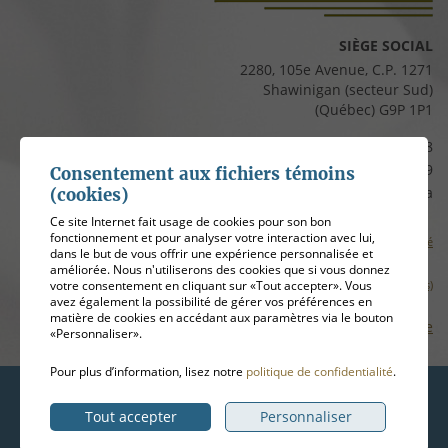
SIÈGE SOCIAL
2280, 105e Avenue, C.P. 1271
Shawinigan (secteur Sud)
(Québec) G9P 1P1
Téléphone :
819 537-8828
Télécopieur :
819 537-8829
Consentement aux fichiers témoins
Courriel :
clients@cfmauricie.ca
(cookies)
Ce site Internet fait usage de cookies pour son bon
fonctionnement et pour analyser votre interaction avec lui,
Conditions d’utilisation et politique de confidentialité
dans le but de vous offrir une expérience personnalisée et
améliorée. Nous n'utiliserons des cookies que si vous donnez
votre consentement en cliquant sur «Tout accepter». Vous
Gérer mes témoins (cookies)
avez également la possibilité de gérer vos préférences en
matière de cookies en accédant aux paramètres via le bouton
Plan de site
«Personnaliser».
Pour plus d’information, lisez notre
politique de confidentialité
.
Hébergement
ADN communication
Tout accepter
Personnaliser
© 2026
Coopérative funéraire de la Mauricie
, tous droits réservés